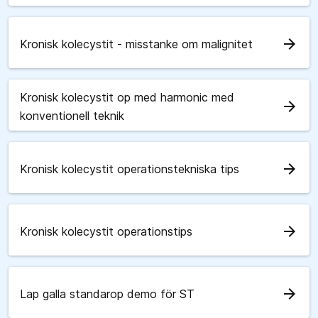
arrow_forward
Kronisk kolecystit - misstanke om malignitet
Kronisk kolecystit op med harmonic med
arrow_forward
konventionell teknik
arrow_forward
Kronisk kolecystit operationstekniska tips
arrow_forward
Kronisk kolecystit operationstips
arrow_forward
Lap galla standarop demo för ST