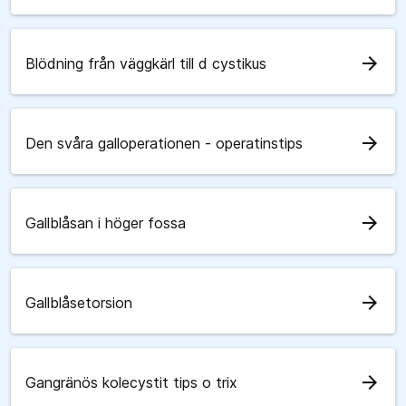
arrow_forward
Blödning från väggkärl till d cystikus
arrow_forward
Den svåra galloperationen - operatinstips
arrow_forward
Gallblåsan i höger fossa
arrow_forward
Gallblåsetorsion
arrow_forward
Gangränös kolecystit tips o trix