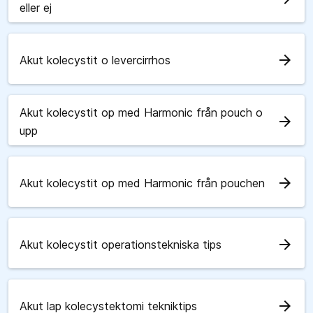
eller ej
arrow_forward
Akut kolecystit o levercirrhos
Akut kolecystit op med Harmonic från pouch o
arrow_forward
upp
arrow_forward
Akut kolecystit op med Harmonic från pouchen
arrow_forward
Akut kolecystit operationstekniska tips
arrow_forward
Akut lap kolecystektomi tekniktips