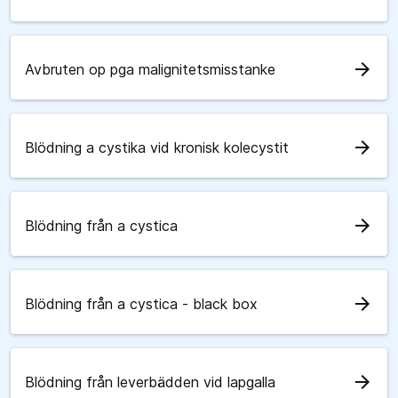
arrow_forward
Avbruten op pga malignitetsmisstanke
arrow_forward
Blödning a cystika vid kronisk kolecystit
arrow_forward
Blödning från a cystica
arrow_forward
Blödning från a cystica - black box
arrow_forward
Blödning från leverbädden vid lapgalla