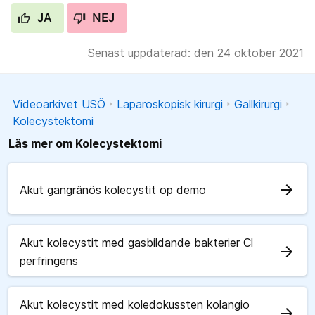
JA
NEJ
Senast uppdaterad: den 24 oktober 2021
Videoarkivet USÖ
Laparoskopisk kirurgi
Gallkirurgi
Kolecystektomi
Läs mer om Kolecystektomi
arrow_forward
Akut gangränös kolecystit op demo
Akut kolecystit med gasbildande bakterier Cl
arrow_forward
perfringens
Akut kolecystit med koledokussten kolangio
arrow_forward