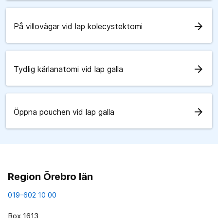
arrow_forward
På villovägar vid lap kolecystektomi
arrow_forward
Tydlig kärlanatomi vid lap galla
arrow_forward
Öppna pouchen vid lap galla
Region Örebro län
019-602 10 00
Box 1613