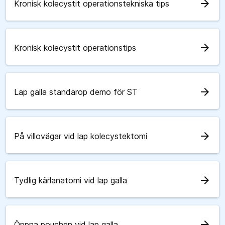
arrow_forward
Kronisk kolecystit operationstekniska tips
arrow_forward
Kronisk kolecystit operationstips
arrow_forward
Lap galla standarop demo för ST
arrow_forward
På villovägar vid lap kolecystektomi
arrow_forward
Tydlig kärlanatomi vid lap galla
arrow_forward
Öppna pouchen vid lap galla