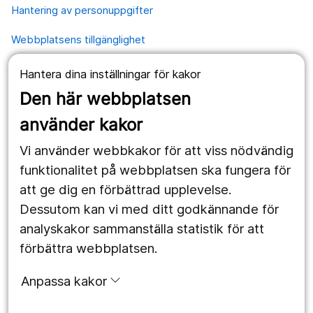
Hantering av personuppgifter
Webbplatsens tillgänglighet
Hantera dina inställningar för kakor
Våra webbplatser
Den här webbplatsen
1177.se
använder kakor
Länstrafiken
Vi använder webbkakor för att viss nödvändig
Region Örebro län
funktionalitet på webbplatsen ska fungera för
att ge dig en förbättrad upplevelse.
Dessutom kan vi med ditt godkännande för
Följ oss
analyskakor sammanställa statistik för att
Facebook
förbättra webbplatsen.
Instagram
portrait
Anpassa kakor
Linked In
work_outline