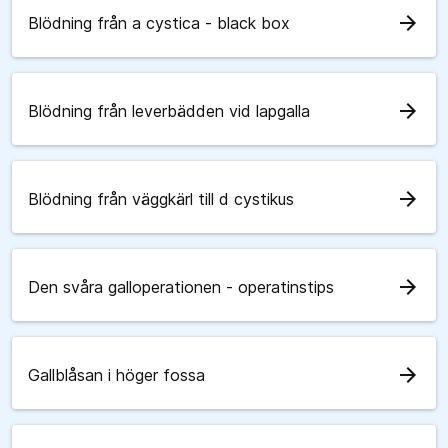
arrow_forward
Blödning från a cystica - black box
arrow_forward
Blödning från leverbädden vid lapgalla
arrow_forward
Blödning från väggkärl till d cystikus
arrow_forward
Den svåra galloperationen - operatinstips
arrow_forward
Gallblåsan i höger fossa