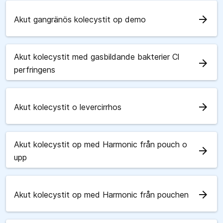
arrow_forward
Akut gangränös kolecystit op demo
Akut kolecystit med gasbildande bakterier Cl
arrow_forward
perfringens
arrow_forward
Akut kolecystit o levercirrhos
Akut kolecystit op med Harmonic från pouch o
arrow_forward
upp
arrow_forward
Akut kolecystit op med Harmonic från pouchen