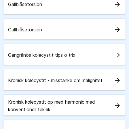
arrow_forward
Gallblåsetorsion
arrow_forward
Gallblåsetorsion
arrow_forward
Gangränös kolecystit tips o trix
arrow_forward
Kronisk kolecystit - misstanke om malignitet
Kronisk kolecystit op med harmonic med
arrow_forward
konventionell teknik