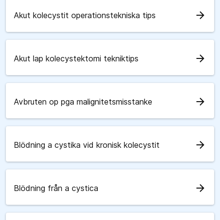
arrow_forward
Akut kolecystit operationstekniska tips
arrow_forward
Akut lap kolecystektomi tekniktips
arrow_forward
Avbruten op pga malignitetsmisstanke
arrow_forward
Blödning a cystika vid kronisk kolecystit
arrow_forward
Blödning från a cystica