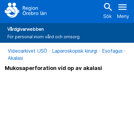
search
menu
Sök
Meny
Vårdgivarwebben
För personal inom vård och omsorg
Videoarkivet USÖ
Laparoskopisk kirurgi
Esofagus
Akalasi
Mukosaperforation vid op av akalasi