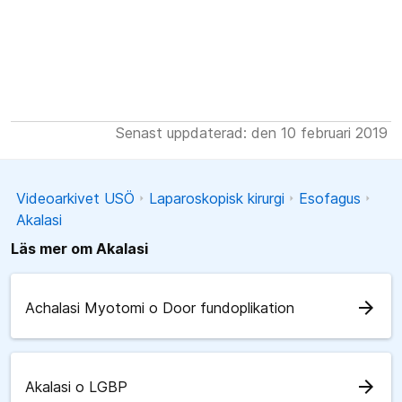
Senast uppdaterad: den 10 februari 2019
Videoarkivet USÖ
Laparoskopisk kirurgi
Esofagus
Akalasi
Läs mer om Akalasi
arrow_forward
Achalasi Myotomi o Door fundoplikation
arrow_forward
Akalasi o LGBP