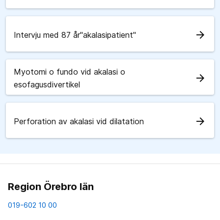
arrow_forward
Intervju med 87 år"akalasipatient"
Myotomi o fundo vid akalasi o
arrow_forward
esofagusdivertikel
arrow_forward
Perforation av akalasi vid dilatation
Region Örebro län
019-602 10 00