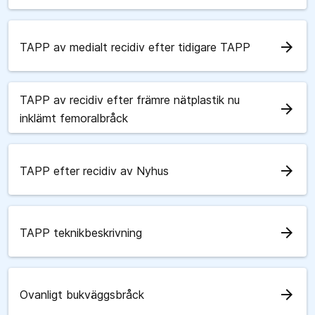
arrow_forward
TAPP av medialt recidiv efter tidigare TAPP
TAPP av recidiv efter främre nätplastik nu
arrow_forward
inklämt femoralbråck
arrow_forward
TAPP efter recidiv av Nyhus
arrow_forward
TAPP teknikbeskrivning
arrow_forward
Ovanligt bukväggsbråck