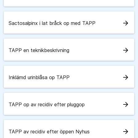
arrow_forward
Sactosalpinx i lat bråck op med TAPP
arrow_forward
TAPP en teknikbeskrivning
arrow_forward
Inklämd urinblåsa op TAPP
arrow_forward
TAPP op av recidiv efter pluggop
arrow_forward
TAPP av recidiv efter öppen Nyhus