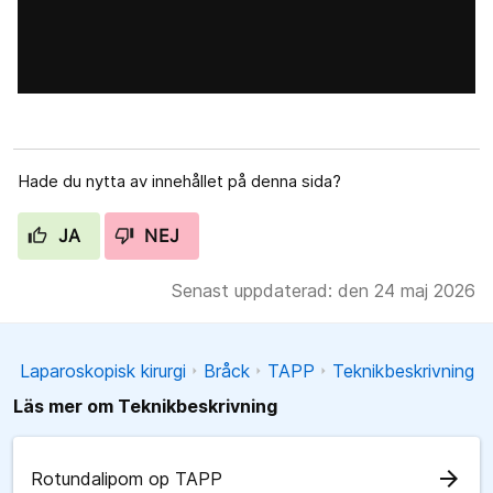
Hade du nytta av innehållet på denna sida?
JA
NEJ
Senast uppdaterad: den 24 maj 2026
Laparoskopisk kirurgi
Bråck
TAPP
Teknikbeskrivning
Läs mer om Teknikbeskrivning
arrow_forward
Rotundalipom op TAPP