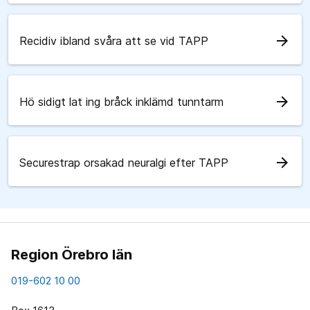
arrow_forward
Recidiv ibland svåra att se vid TAPP
arrow_forward
Hö sidigt lat ing bråck inklämd tunntarm
arrow_forward
Securestrap orsakad neuralgi efter TAPP
Region Örebro län
019-602 10 00