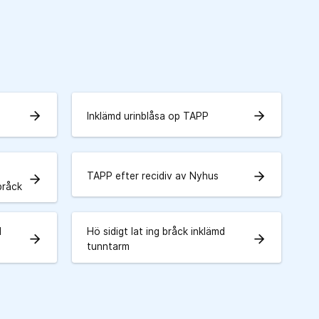
arrow_forward
arrow_forward
Inklämd urinblåsa op TAPP
arrow_forward
TAPP efter recidiv av Nyhus
arrow_forward
bråck
d
Hö sidigt lat ing bråck inklämd
arrow_forward
arrow_forward
tunntarm