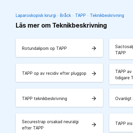
Laparoskopisk kirurgi
Bråck
TAPP
Teknikbeskrivning
Läs mer om Teknikbeskrivning
Sactosalp
arrow_forward
Rotundalipom op TAPP
TAPP
TAPP av m
arrow_forward
TAPP op av recidiv efter pluggop
tidigare
arrow_forward
TAPP teknikbeskrivning
Ovanligt
Securestrap orsakad neuralgi
TAPP ins
arrow_forward
efter TAPP