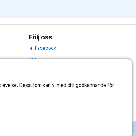
Följ oss
Facebook
Instagram
portrait
Linked In
work_outline
pplevelse. Dessutom kan vi med ditt godkännande för