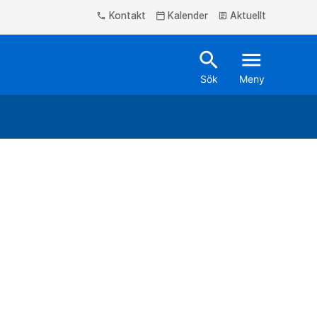
Kontakt
Kalender
Aktuellt
phone
calendar_today
article
search
menu
Sök
Meny