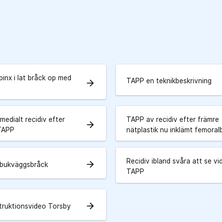
inx i lat bråck op med
TAPP en teknikbeskrivning
arrow_forward
edialt recidiv efter
TAPP av recidiv efter främre
arrow_forward
 TAPP
nätplastik nu inklämt femoral
Recidiv ibland svåra att se vi
arrow_forward
 bukväggsbråck
TAPP
arrow_forward
truktionsvideo Torsby