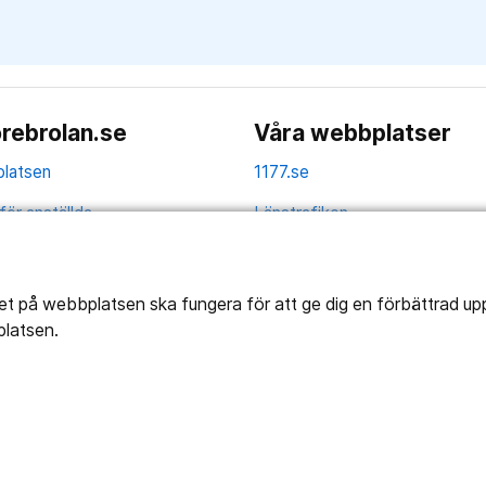
rebrolan.se
Våra webbplatser
latsen
1177.se
för anställda
Länstrafiken
av personuppgifter
Region Örebro län
ns tillgänglighet
tet på webbplatsen ska fungera för att ge dig en förbättrad u
platsen.