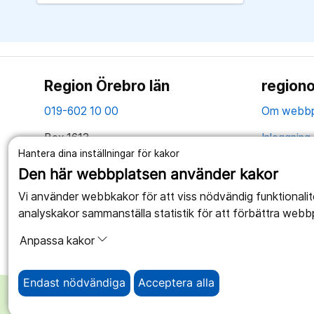
Region Örebro län
regiono
019-602 10 00
Om webbp
Box 1613
Inloggning 
Hantera dina inställningar för kakor
701 16 Örebro
Hantering 
Den här webbplatsen använder kakor
Tillsammans skapar vi ett bättre liv
Webbplatse
Vi använder webbkakor för att viss nödvändig funktionali
analyskakor sammanställa statistik för att förbättra webb
Anpassa kakor
Endast nödvändiga
Acceptera alla