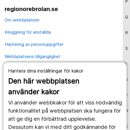
P
regionorebrolan.se
Q
Om webbplatsen
Inloggning för anställda
R
Hantering av personuppgifter
S
Webbplatsens tillgänglighet
T
Hantera dina inställningar för kakor
Våra webbplatser
Den här webbplatsen
U
1177.se
använder kakor
V
Länstrafiken
Vi använder webbkakor för att viss nödvändig
Region Örebro län
funktionalitet på webbplatsen ska fungera för
W
att ge dig en förbättrad upplevelse.
Dessutom kan vi med ditt godkännande för
X