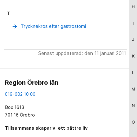
H
T
I
arrow_forward
Trycknekros efter gastrostomi
J
Senast uppdaterad: den 11 januari 2011
K
L
Region Örebro län
M
019-602 10 00
N
Box 1613
701 16 Örebro
O
Tillsammans skapar vi ett bättre liv