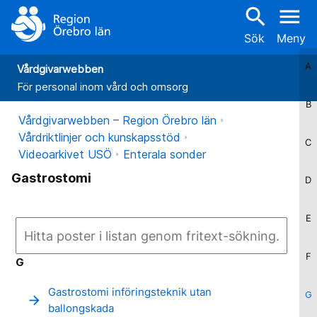
search
menu
Sök
Meny
A
Vårdgivarwebben
För personal inom vård och omsorg
B
Vårdgivarwebben – Region Örebro län
Vårdriktlinjer och kunskapsstöd
C
Videoarkivet USÖ
Enterala sonder
Gastrostomi
D
E
F
G
Gastrostomi införingsteknik utan
G
arrow_forward
ballongskada