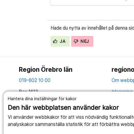
Hade du nytta av innehållet på denna si
JA
NEJ
Region Örebro län
regiono
019-602 10 00
Om webbp
Box 1613
Inloggning 
701 16 Örebro
Hantera dina inställningar för kakor
Hantering 
Den här webbplatsen använder kakor
Tillsammans skapar vi ett bättre liv
Webbplatse
Vi använder webbkakor för att viss nödvändig funktionali
analyskakor sammanställa statistik för att förbättra webb