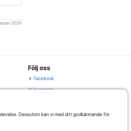
anuari 2026
Följ oss
Facebook
Instagram
portrait
Linked In
work_outline
pplevelse. Dessutom kan vi med ditt godkännande för