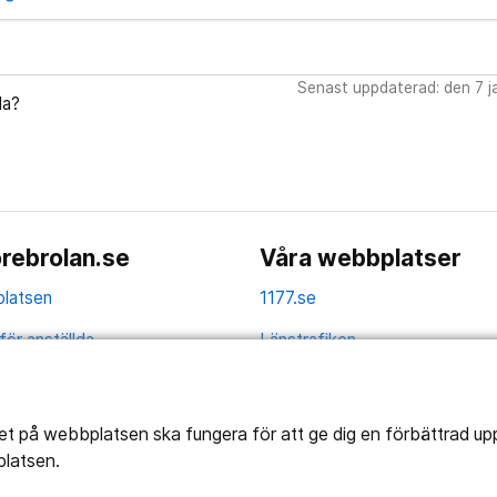
Senast uppdaterad: den 7 j
da?
rebrolan.se
Våra webbplatser
latsen
1177.se
för anställda
Länstrafiken
av personuppgifter
Region Örebro län
ns tillgänglighet
tet på webbplatsen ska fungera för att ge dig en förbättrad u
platsen.