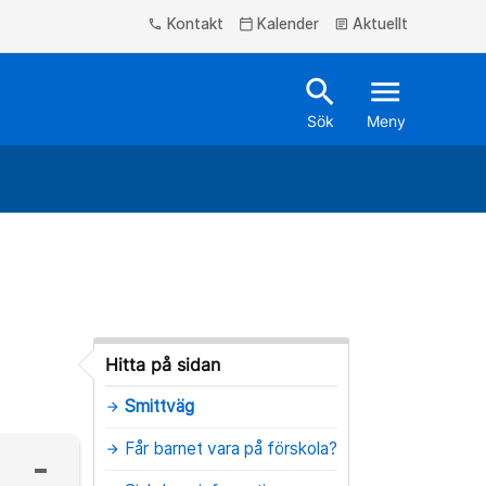
Kontakt
Kalender
Aktuellt
phone
calendar_today
article
search
menu
Sök
Meny
Hitta på sidan
Smittväg
arrow_forward
Får barnet vara på förskola?
arrow_forward