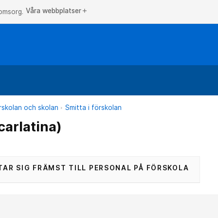
Våra webbplatser
add
 omsorg.
örskolan och skolan
Smitta i förskolan
carlatina)
TAR SIG FRÄMST TILL PERSONAL PÅ FÖRSKOLA