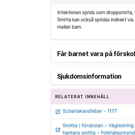
Infektionen sprids som droppsmitta, 
Smitta kan också spridas indirekt via 
mellan barn.
Får barnet vara på försko
Sjukdomsinformation
RELATERAT INNEHÅLL
Scharlakansfeber - 1177
open_in_new
Smitta i förskolan – Vägledning
open_in_new
hantera smitta – Folkhälsomyn