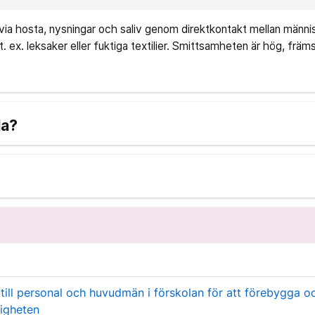
via hosta, nysningar och saliv genom direktkontakt mellan männis
t. ex. leksaker eller fuktiga textilier. Smittsamheten är hög, främ
la?
 till personal och huvudmän i förskolan för att förebygga o
digheten