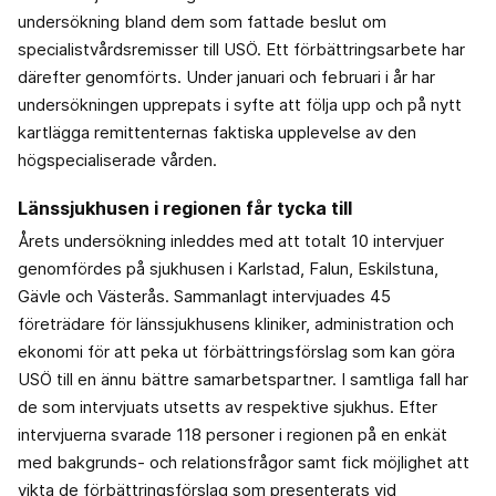
undersökning bland dem som fattade beslut om
specialistvårdsremisser till USÖ. Ett förbättringsarbete har
därefter genomförts. Under januari och februari i år har
undersökningen upprepats i syfte att följa upp och på nytt
kartlägga remittenternas faktiska upplevelse av den
högspecialiserade vården.
Länssjukhusen i regionen får tycka till
Årets undersökning inleddes med att totalt 10 intervjuer
genomfördes på sjukhusen i Karlstad, Falun, Eskilstuna,
Gävle och Västerås. Sammanlagt intervjuades 45
företrädare för länssjukhusens kliniker, administration och
ekonomi för att peka ut förbättringsförslag som kan göra
USÖ till en ännu bättre samarbetspartner. I samtliga fall har
de som intervjuats utsetts av respektive sjukhus. Efter
intervjuerna svarade 118 personer i regionen på en enkät
med bakgrunds- och relationsfrågor samt fick möjlighet att
vikta de förbättringsförslag som presenterats vid