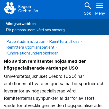
search
menu
Sök
Meny
Vårdgivarwebben
För personal inom vård och omsorg
Patientadministration
Remittera till oss
Remittera utomlänspatient
Kundrelationsundersökningar
Nio av tion remittenter nöjda med den
högspecialiserade vården på USÖ
Universitetssjukhuset Örebro (USÖ) har
ambitionen att vara en god samarbetspartner och
leverantör av högspecialiserad vård.
Remittenternas synpunkter är därför av stort
värde för utvecklingen av den högspecialiserade