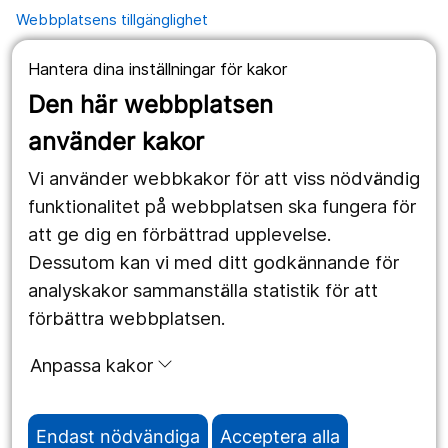
Webbplatsens tillgänglighet
Hantera dina inställningar för kakor
Våra webbplatser
Den här webbplatsen
1177.se
använder kakor
Länstrafiken
Vi använder webbkakor för att viss nödvändig
Region Örebro län
funktionalitet på webbplatsen ska fungera för
att ge dig en förbättrad upplevelse.
Dessutom kan vi med ditt godkännande för
Följ oss
analyskakor sammanställa statistik för att
Facebook
förbättra webbplatsen.
Instagram
portrait
Anpassa kakor
Linked In
work_outline
Endast nödvändiga
Acceptera alla