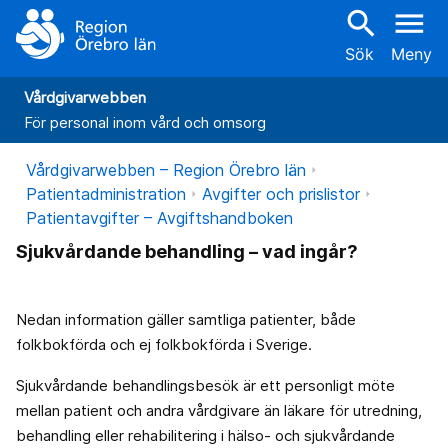
search
menu
Sök
Meny
Vårdgivarwebben
För personal inom vård och omsorg
Vårdgivarwebben – Region Örebro län
Patientadministration
Avgifter och prislistor
Patientavgifter – Avgiftshandboken
Sjukvårdande behandling – vad ingår?
Nedan information gäller samtliga patienter, både
folkbokförda och ej folkbokförda i Sverige.
Sjukvårdande behandlingsbesök är ett personligt möte
mellan patient och andra vårdgivare än läkare för utredning,
behandling eller rehabilitering i hälso- och sjukvårdande