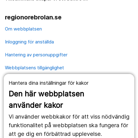
regionorebrolan.se
Om webbplatsen
Inloggning för anställda
Hantering av personuppgifter
Webbplatsens tillgänglighet
Hantera dina inställningar för kakor
Våra webbplatser
Den här webbplatsen
1177.se
använder kakor
Länstrafiken
Vi använder webbkakor för att viss nödvändig
Region Örebro län
funktionalitet på webbplatsen ska fungera för
att ge dig en förbättrad upplevelse.