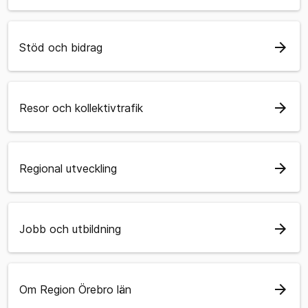
arrow_forward
Stöd och bidrag
arrow_forward
Resor och kollektivtrafik
arrow_forward
Regional utveckling
arrow_forward
Jobb och utbildning
arrow_forward
Om Region Örebro län