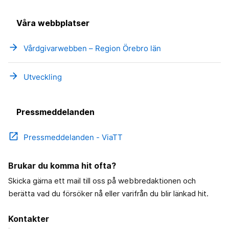
Våra webbplatser
arrow_forward
Vårdgivarwebben – Region Örebro län
arrow_forward
Utveckling
Pressmeddelanden
open_in_new
Pressmeddelanden - ViaTT
Brukar du komma hit ofta?
Skicka gärna ett mail till oss på webbredaktionen och
berätta vad du försöker nå eller varifrån du blir länkad hit.
Kontakter