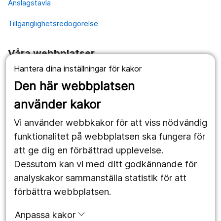
Anslagstavla
Tillgänglighetsredogörelse
Våra webbplatser
Hantera dina inställningar för kakor
1177.se
Den här webbplatsen
Länstrafiken
använder kakor
Vårdgivare
Vi använder webbkakor för att viss nödvändig
Utveckling
funktionalitet på webbplatsen ska fungera för
att ge dig en förbättrad upplevelse.
Dessutom kan vi med ditt godkännande för
Följ oss
analyskakor sammanställa statistik för att
Facebook
förbättra webbplatsen.
Instagram
portrait
Anpassa kakor