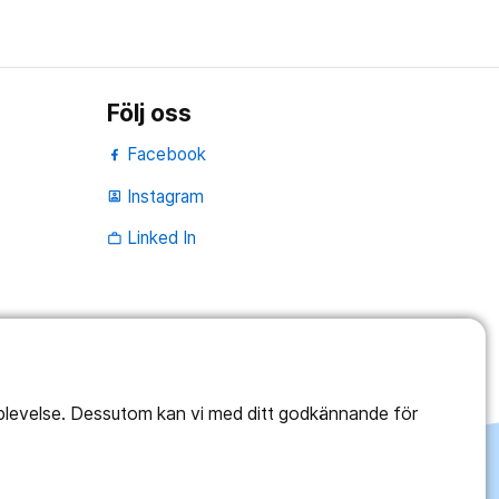
Följ oss
Facebook
Instagram
portrait
Linked In
work_outline
pplevelse. Dessutom kan vi med ditt godkännande för