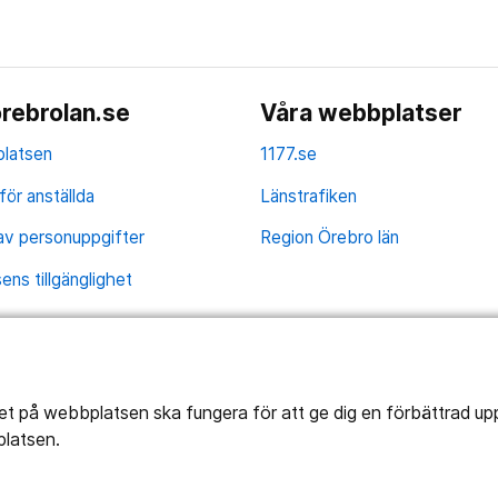
rebrolan.se
Våra webbplatser
latsen
1177.se
för anställda
Länstrafiken
av personuppgifter
Region Örebro län
ns tillgänglighet
tet på webbplatsen ska fungera för att ge dig en förbättrad u
platsen.