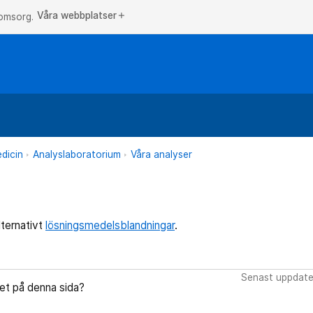
Våra webbplatser
add
 omsorg.
dicin
Analyslaboratorium
Våra analyser
lternativt
lösningsmedelsblandningar
.
Senast uppdate
let på denna sida?