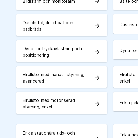
arrow_forward
Bildskärm och monitorarm
Bälte oc
Duschstol, duschpall och
Duschstol
arrow_forward
badbräda
Dyna för tryckavlastning och
Dyna för
arrow_forward
positionering
Elrullstol med manuell styrning,
Elrullsto
arrow_forward
avancerad
enkel
Elrullstol med motoriserad
Enkla pe
arrow_forward
styrning, enkel
Enkla stationära tids- och
Enkla tid