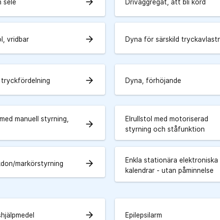
arrow_forward
h sele
Drivaggregat, att bli körd
arrow_forward
, vridbar
Dyna för särskild tryckavlast
arrow_forward
 tryckfördelning
Dyna, förhöjande
l med manuell styrning,
Elrullstol med motoriserad
arrow_forward
styrning och ståfunktion
Enkla stationära elektroniska
arrow_forward
kdon/markörstyrning
kalendrar - utan påminnelse
arrow_forward
shjälpmedel
Epilepsilarm