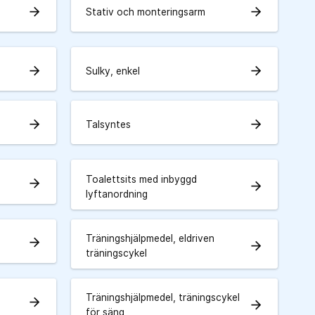
arrow_forward
arrow_forward
Stativ och monteringsarm
arrow_forward
arrow_forward
Sulky, enkel
arrow_forward
arrow_forward
Talsyntes
Toalettsits med inbyggd
arrow_forward
arrow_forward
lyftanordning
Träningshjälpmedel, eldriven
arrow_forward
arrow_forward
träningscykel
Träningshjälpmedel, träningscykel
arrow_forward
a
arrow_forward
för säng