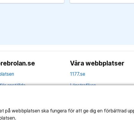
rebrolan.se
Våra webbplatser
latsen
1177.se
för anställda
Länstrafiken
av personuppgifter
Region Örebro län
ns tillgänglighet
tet på webbplatsen ska fungera för att ge dig en förbättrad u
platsen.