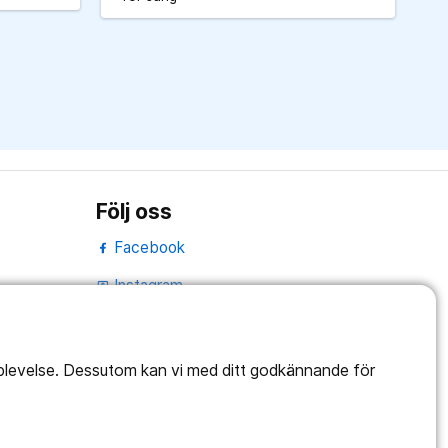
Följ oss
Facebook
Instagram
portrait
Linked In
work_outline
pplevelse. Dessutom kan vi med ditt godkännande för