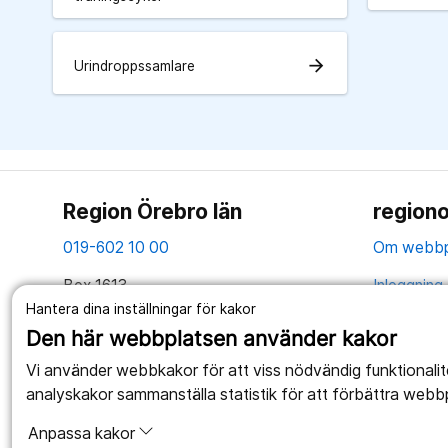
arrow_forward
Urindroppssamlare
Region Örebro län
regiono
019-602 10 00
Om webbp
Box 1613
Inloggning 
701 16 Örebro
Hantera dina inställningar för kakor
Hantering 
Den här webbplatsen använder kakor
Tillsammans skapar vi ett bättre liv
Webbplatse
Vi använder webbkakor för att viss nödvändig funktionali
analyskakor sammanställa statistik för att förbättra webb
Anpassa kakor