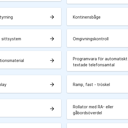
arrow_forward
tyrning
Kontinensbåge
arrow_forward
 sittsystem
Omgivningskontroll
Programvara för automatiskt
arrow_forward
tionsmaterial
textade telefonsamtal
arrow_forward
play
Ramp, fast - tröskel
Rollator med RA- eller
arrow_forward
gåbordsöverdel