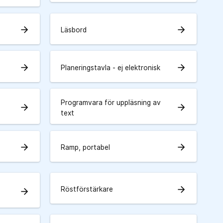
arrow_forward
arrow_forward
Läsbord
arrow_forward
arrow_forward
Planeringstavla - ej elektronisk
Programvara för uppläsning av
arrow_forward
arrow_forward
text
arrow_forward
arrow_forward
Ramp, portabel
arrow_forward
Röstförstärkare
arrow_forward