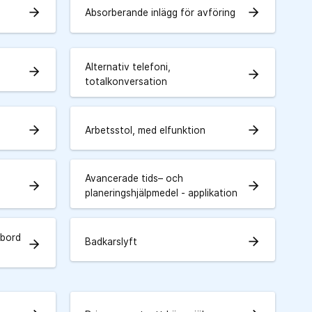
arrow_forward
arrow_forward
Absorberande inlägg för avföring
Alternativ telefoni,
arrow_forward
arrow_forward
totalkonversation
arrow_forward
arrow_forward
Arbetsstol, med elfunktion
Avancerade tids– och
arrow_forward
arrow_forward
planeringshjälpmedel - applikation
tbord
arrow_forward
Badkarslyft
arrow_forward