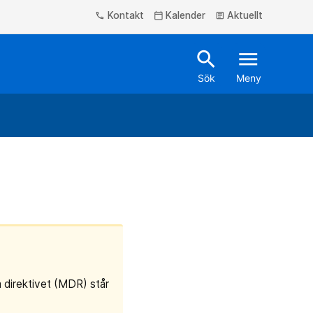
Kontakt
Kalender
Aktuellt
phone
calendar_today
article
search
menu
Sök
Meny
a direktivet (MDR) står