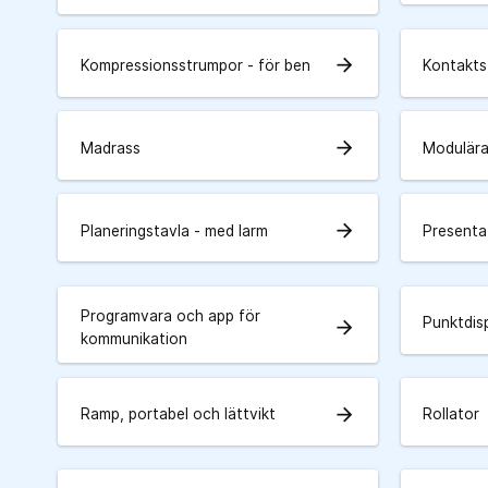
arrow_forward
Kompressionsstrumpor - för ben
Kontakts
arrow_forward
Madrass
Modulära
arrow_forward
Planeringstavla - med larm
Presenta
Programvara och app för
Punktdis
arrow_forward
kommunikation
arrow_forward
Ramp, portabel och lättvikt
Rollator