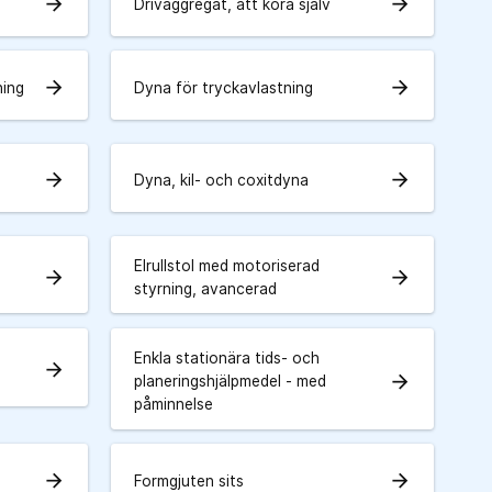
arrow_forward
arrow_forward
Drivaggregat, att köra själv
arrow_forward
arrow_forward
ning
Dyna för tryckavlastning
arrow_forward
arrow_forward
Dyna, kil- och coxitdyna
Elrullstol med motoriserad
arrow_forward
arrow_forward
styrning, avancerad
Enkla stationära tids- och
arrow_forward
arrow_forward
planeringshjälpmedel - med
påminnelse
arrow_forward
arrow_forward
Formgjuten sits