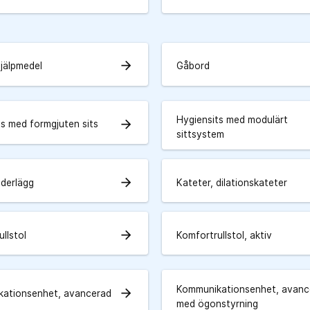
arrow_forward
hjälpmedel
Gåbord
Hygiensits med modulärt
arrow_forward
ts med formgjuten sits
sittsystem
arrow_forward
derlägg
Kateter, dilationskateter
arrow_forward
llstol
Komfortrullstol, aktiv
Kommunikationsenhet, avanc
arrow_forward
ationsenhet, avancerad
med ögonstyrning