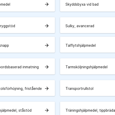
arrow_forward
lpmedel
Skyddsbyxa vid bad
arrow_forward
 ryggstöd
Sulky, avancerad
arrow_forward
knapp
Talflytshjälpmedel
arrow_forward
ordsbaserad inmatning
Tarmsköljningshjälpmedel
arrow_forward
olsförhöjning, fristående
Transportrullstol
arrow_forward
hjälpmedel, ståstöd
Träningshjälpmedel, tippbräd