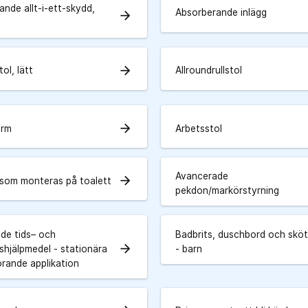
nde allt-i-ett-skydd,
Absorberande inlägg
arrow_forward
arrow_forward
tol, lätt
Allroundrullstol
arrow_forward
arm
Arbetsstol
Avancerade
arrow_forward
som monteras på toalett
pekdon/markörstyrning
de tids– och
Badbrits, duschbord och skö
arrow_forward
shjälpmedel - stationära
- barn
örande applikation