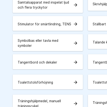
Samtalsapparat med inspelat ljud
Skrivhjä
arrow_forward
och flera tryckytor
arrow_forward
Stimulator för smärtlindring, TENS
Ställbart
Symbolbas eller tavla med
Talande 
arrow_forward
symboler
arrow_forward
Tangentbord och dekaler
Tangentb
arrow_forward
Toalettstolsförhöjning
Toalettst
Träningshjälpmedel, manuell
Tränings
arrow_forward
träningscykel