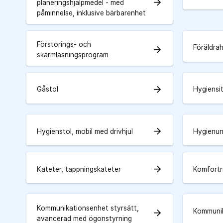
arrow_forward
planeringshjälpmedel - med
påminnelse, inklusive bärbarenhet
Förstorings- och
Föräldra
arrow_forward
skärmläsningsprogram
arrow_forward
Gåstol
Hygiensi
arrow_forward
Hygienstol, mobil med drivhjul
Hygienun
arrow_forward
Kateter, tappningskateter
Komfortru
Kommunikationsenhet styrsätt,
Kommunik
arrow_forward
avancerad med ögonstyrning