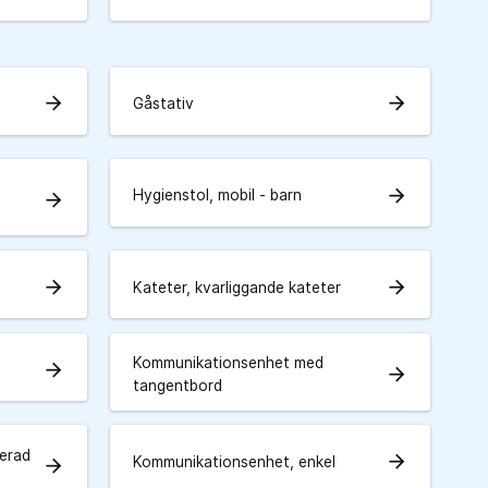
arrow_forward
arrow_forward
Gåstativ
arrow_forward
Hygienstol, mobil - barn
arrow_forward
arrow_forward
arrow_forward
Kateter, kvarliggande kateter
Kommunikationsenhet med
arrow_forward
arrow_forward
tangentbord
erad
arrow_forward
Kommunikationsenhet, enkel
arrow_forward