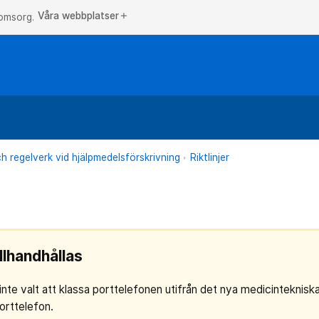
Våra webbplatser
add
 omsorg.
och regelverk vid hjälpmedelsförskrivning
Riktlinjer
llhandhållas
 inte valt att klassa porttelefonen utifrån det nya medicinteknisk
porttelefon.