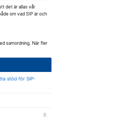
t det är allas vår
 både om vad SIP är och
med samordning. När fler
ta stöd för SIP-