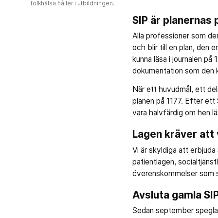
folkhälsa håller i utbildningen.
SIP är planernas 
Alla professioner som de
och blir till en plan, den
kunna läsa i journalen på 
dokumentation som den känn
När ett huvudmål, ett de
planen på 1177. Efter ett
vara halvfärdig om hen lä
Lagen kräver att 
Vi är skyldiga att erbjuda
patientlagen, socialtjänst
överenskommelser som sä
Avsluta gamla SI
Sedan september speglas a