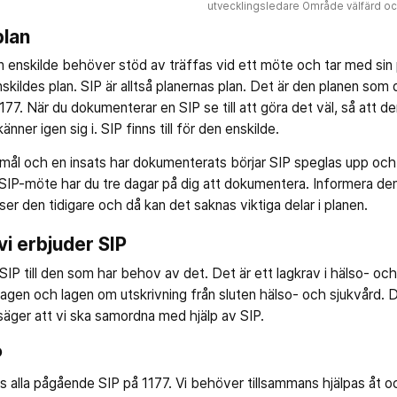
utvecklingsledare Område välfärd och 
plan
n enskilde behöver stöd av träffas vid ett möte och tar med sin 
 enskildes plan. SIP är alltså planernas plan. Det är den planen som
1177. När du dokumenterar en SIP se till att göra det väl, så att d
er igen sig i. SIP finns till för den enskilde.
lmål och en insats har dokumenterats börjar SIP speglas upp och
 SIP-möte har du tre dagar på dig att dokumentera. Informera de
ser den tidigare och då kan det saknas viktiga delar i planen.
vi erbjuder SIP
 SIP till den som har behov av det. Det är ett lagkrav i hälso- oc
lagen och lagen om utskrivning från sluten hälso- och sjukvård. Där
ger att vi ska samordna med hjälp av SIP.
P
lla pågående SIP på 1177. Vi behöver tillsammans hjälpas åt och 