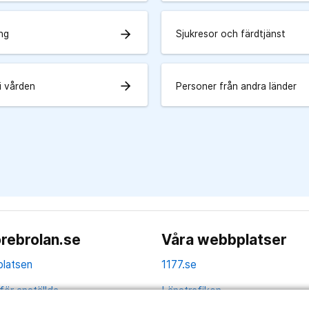
arrow_forward
ing
Sjukresor och färdtjänst
arrow_forward
 i vården
Personer från andra länder
rebrolan.se
Våra webbplatser
latsen
1177.se
för anställda
Länstrafiken