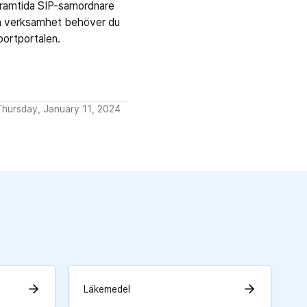
 framtida SIP-samordnare
 din verksamhet behöver du
portportalen.
Thursday, January 11, 2024
arrow_forward
arrow_forward
Läkemedel