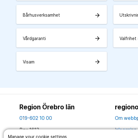
arrow_forward
Bårhusverksamhet
Utskrivn
arrow_forward
Vårdgaranti
Valfrihet
arrow_forward
Visam
Region Örebro län
regiono
019-602 10 00
Om webbp
Box 1613
Inloggning 
701 16 Örebro
Manage your cookie settings