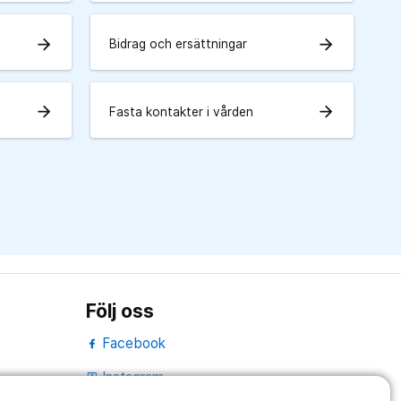
arrow_forward
arrow_forward
Bidrag och ersättningar
arrow_forward
arrow_forward
Fasta kontakter i vården
Följ oss
Facebook
Instagram
portrait