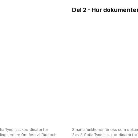
Del 2 - Hur dokumenter
fia Tynelius, koordinator för
Smarta funktioner för oss som dokume
cklingsledare Område välfärd och
2 av 2. Sofia Tynelius, koordinator fö