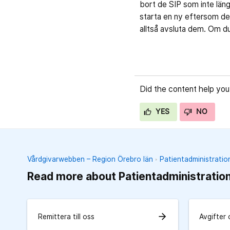
bort de SIP som inte läng
starta en ny eftersom den
alltså avsluta dem. Om du
Did the content help you
YES
NO
Vårdgivarwebben – Region Örebro län
Patientadministratio
Read more about Patientadministratio
arrow_forward
Remittera till oss
Avgifter 