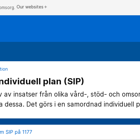
Our websites
add
 omsorg.
tion
dividuell plan (SIP)
av insatser från olika vård-, stöd- och omso
 dessa. Det görs i en samordnad individuell p
m SIP på 1177