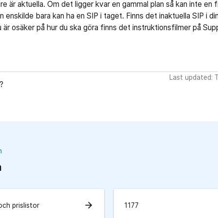
re är aktuella. Om det ligger kvar en gammal plan så kan inte en
 enskilde bara kan ha en SIP i taget. Finns det inaktuella SIP i
 är osäker på hur du ska göra finns det instruktionsfilmer på Sup
Last updated: 
?
n
n
arrow_forward
och prislistor
1177