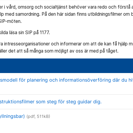
r i vård, omsorg och socialtjänst behöver vara redo och förstå at
jälp med samordning. På den här sidan finns utbildningsfilmer om
i SIP-möten.
da läsa sin SIP på 1177.
ra intresseorganisationer och informerar om att de kan få hjälp 
ller det att så många som möjligt av oss är med på tåget.
odell för planering och informationsöverföring där du hit
struktionsfilmer som steg för steg guidar dig.
yllningsbar)
(pdf, 511kB)