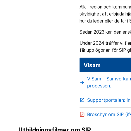
Alla i region och kommune
skyldighet att erbjuda h
hur du leder eller deltar 
Sedan 2023 kan den enskil
Under 2024 träffar vi fle
får upp ögonen för SIP gä
Visam
ViSam – Samverkansm
arrow_forward
processen.
Supportportalen: in
open_in_new
Broschyr om SIP (if
Utbildningsfilmer om SIP