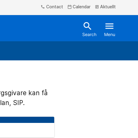
Contact
Calendar
Aktuellt
phone
calendar_today
article
search
menu
Search
Menu
rgsgivare kan få
lan, SIP.