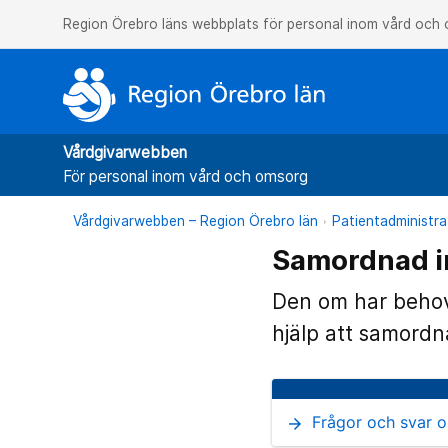
Region Örebro läns webbplats för personal inom vård och
Vårdgivarwebben
För personal inom vård och omsorg
Vårdgivarwebben – Region Örebro län
Patientadministra
Samordnad in
Den om har behov 
hjälp att samordna
Frågor och svar o
arrow_forward