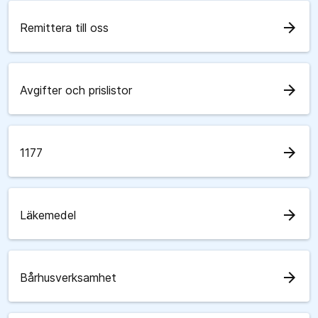
arrow_forward
Remittera till oss
arrow_forward
Avgifter och prislistor
arrow_forward
1177
arrow_forward
Läkemedel
arrow_forward
Bårhusverksamhet