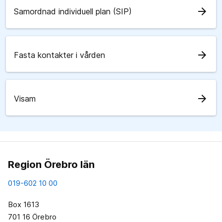
arrow_forward
Samordnad individuell plan (SIP)
arrow_forward
Fasta kontakter i vården
arrow_forward
Visam
Region Örebro län
019-602 10 00
Box 1613
701 16 Örebro