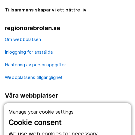
Tillsammans skapar vi ett bättre liv
regionorebrolan.se
Om webbplatsen
Inloggning för anställda
Hantering av personuppgifter
Webbplatsens tillgänglighet
Våra webbplatser
1177.se
Manage your cookie settings
Länstrafiken
Cookie consent
Region Örebro län
We use web cookies for necessary