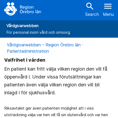
search
menu
Search
Menu
Vårdgivarwebben
För personal inom vård och omsorg
Vårdgivarwebben – Region Örebro län
Patientadministration
Valfrihet i vården
En patient kan fritt välja vilken region den vill få
öppenvård i. Under vissa förutsättningar kan
patienten även välja vilken region den vill bli
inlagd i för sjukhusvård.
Riksavtalet ger även patienten möjlighet att i viss
utsträckning välja var hen vill få sin slutenvård och var hen