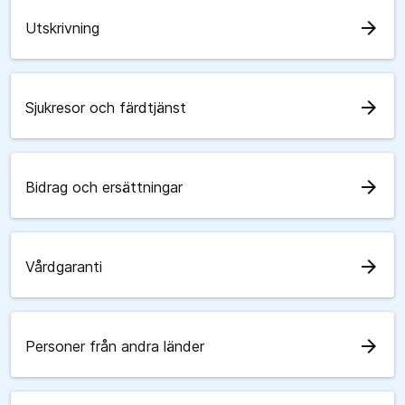
arrow_forward
Utskrivning
arrow_forward
Sjukresor och färdtjänst
arrow_forward
Bidrag och ersättningar
arrow_forward
Vårdgaranti
arrow_forward
Personer från andra länder