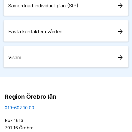
arrow_forward
Samordnad individuell plan (SIP)
arrow_forward
Fasta kontakter i vården
arrow_forward
Visam
Region Örebro län
019-602 10 00
Box 1613
701 16 Örebro