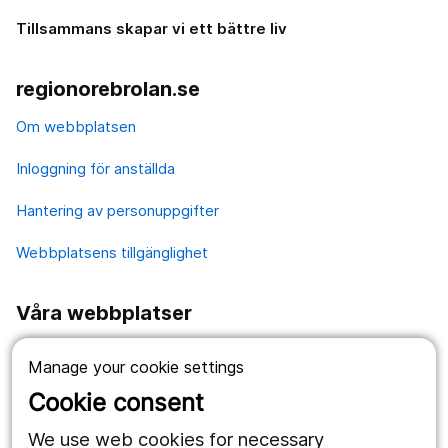
Tillsammans skapar vi ett bättre liv
regionorebrolan.se
Om webbplatsen
Inloggning för anställda
Hantering av personuppgifter
Webbplatsens tillgänglighet
Våra webbplatser
1177.se
Manage your cookie settings
Länstrafiken
Cookie consent
Region Örebro län
We use web cookies for necessary