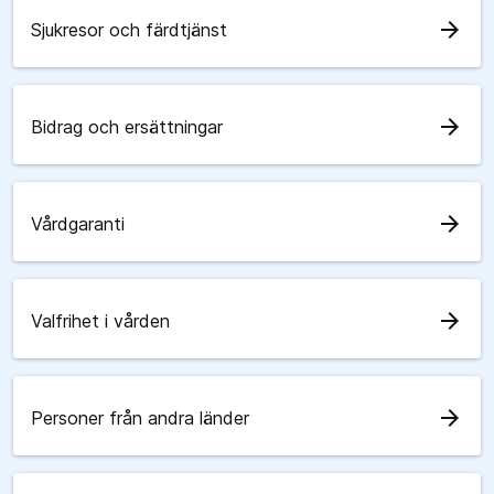
arrow_forward
Sjukresor och färdtjänst
arrow_forward
Bidrag och ersättningar
arrow_forward
Vårdgaranti
arrow_forward
Valfrihet i vården
arrow_forward
Personer från andra länder