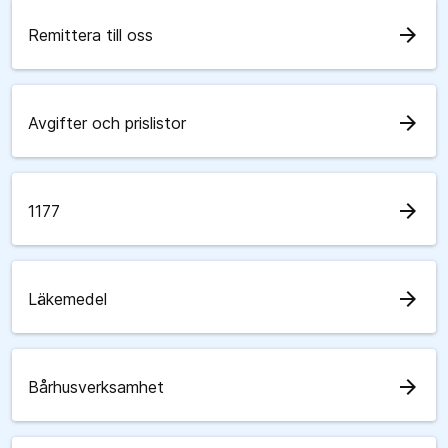
arrow_forward
Remittera till oss
arrow_forward
Avgifter och prislistor
arrow_forward
1177
arrow_forward
Läkemedel
arrow_forward
Bårhusverksamhet