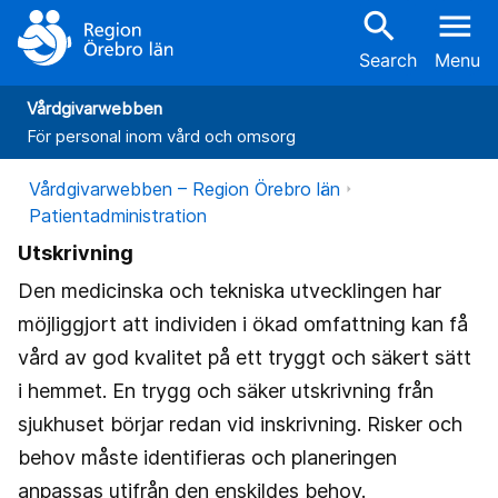
search
menu
Search
Menu
Vårdgivarwebben
För personal inom vård och omsorg
Vårdgivarwebben – Region Örebro län
Patientadministration
Utskrivning
Den medicinska och tekniska utvecklingen har
möjliggjort att individen i ökad omfattning kan få
vård av god kvalitet på ett tryggt och säkert sätt
i hemmet. En trygg och säker utskrivning från
sjukhuset börjar redan vid inskrivning. Risker och
behov måste identifieras och planeringen
anpassas utifrån den enskildes behov.