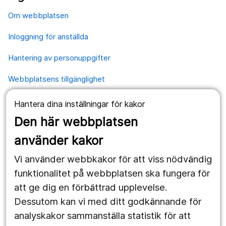
Om webbplatsen
Inloggning för anställda
Hantering av personuppgifter
Webbplatsens tillgänglighet
Hantera dina inställningar för kakor
Våra webbplatser
Den här webbplatsen
1177.se
använder kakor
Länstrafiken
Vi använder webbkakor för att viss nödvändig
Region Örebro län
funktionalitet på webbplatsen ska fungera för
att ge dig en förbättrad upplevelse.
Dessutom kan vi med ditt godkännande för
Följ oss
analyskakor sammanställa statistik för att