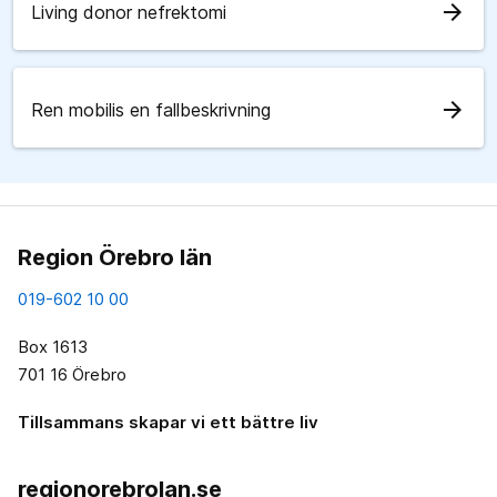
arrow_forward
Living donor nefrektomi
arrow_forward
Ren mobilis en fallbeskrivning
Region Örebro län
019-602 10 00
Box 1613
701 16 Örebro
Tillsammans skapar vi ett bättre liv
regionorebrolan.se