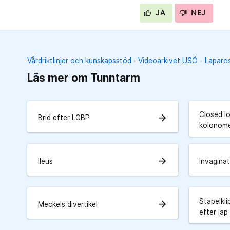
JA
NEJ
Vårdriktlinjer och kunskapsstöd
Videoarkivet USÖ
Laparos
Läs mer om Tunntarm
Closed l
arrow_forward
Brid efter LGBP
kolonom
arrow_forward
Ileus
Invagina
Stapelkli
arrow_forward
Meckels divertikel
efter lap