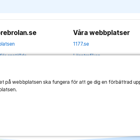
rebrolan.se
Våra webbplatser
latsen
1177.se
för anställda
Länstrafiken
av personuppgifter
Region Örebro län
ns tillgänglighet
tet på webbplatsen ska fungera för att ge dig en förbättrad u
platsen.