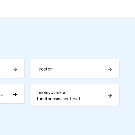
arrow_forward
arrow_forward
Ileostomi
Leiomyosarkom i
arrow_forward
si
arrow_forward
tunntarmsmesenteriet