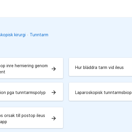
kopisk kirurgi
Tunntarm
oop inre herniering genom
Hur bläddra tarm vid ileus
arrow_forward
ent
arrow_forward
tion pga tunntarmspolyp
Laparoskopisk tunntarmsbiop
ps orsak till postop ileus
arrow_forward
 app