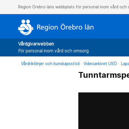
Region Örebro läns webbplats för personal inom vård och
Vårdgivarwebben
För personal inom vård och omsorg
Vårdriktlinjer och kunskapsstöd
Videoarkivet USÖ
Lapa
Tunntarmsper