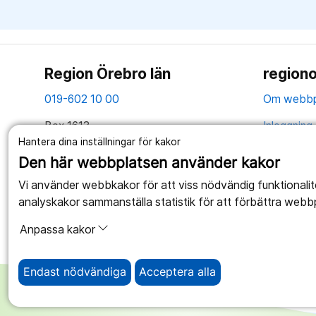
Region Örebro län
regiono
019-602 10 00
Om webbp
Box 1613
Inloggning 
Hantera dina inställningar för kakor
701 16 Örebro
Hantering 
Den här webbplatsen använder kakor
Tillsammans skapar vi ett bättre liv
Webbplatse
Vi använder webbkakor för att viss nödvändig funktionali
analyskakor sammanställa statistik för att förbättra webb
Anpassa kakor
Endast nödvändiga
Acceptera alla