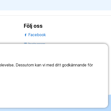
Följ oss
Facebook
Instagram
portrait
Linked In
work_outline
pplevelse. Dessutom kan vi med ditt godkännande för