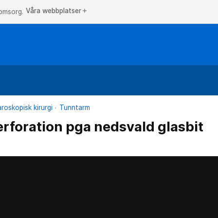
Våra webbplatser
add
 omsorg.
roskopisk kirurgi
Tunntarm
foration pga nedsvald glasbit