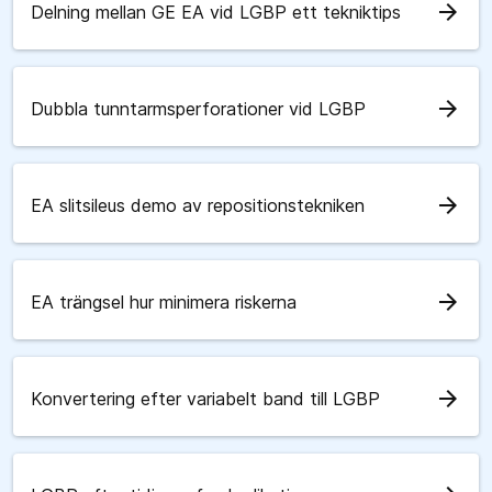
arrow_forward
Delning mellan GE EA vid LGBP ett tekniktips
arrow_forward
Dubbla tunntarmsperforationer vid LGBP
arrow_forward
EA slitsileus demo av repositionstekniken
arrow_forward
EA trängsel hur minimera riskerna
arrow_forward
Konvertering efter variabelt band till LGBP