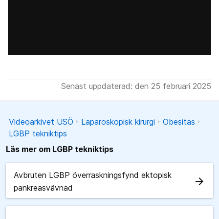
Senast uppdaterad: den 25 februari 2025
Videoarkivet USÖ
Laparoskopisk kirurgi
Obesitas
LGBP tekniktips
Läs mer om LGBP tekniktips
Avbruten LGBP överraskningsfynd ektopisk
arrow_forward
pankreasvävnad