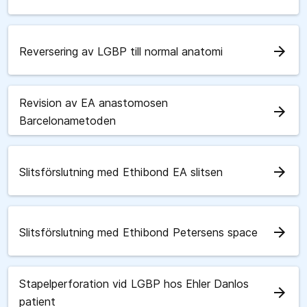
arrow_forward
Reversering av LGBP till normal anatomi
Revision av EA anastomosen
arrow_forward
Barcelonametoden
arrow_forward
Slitsförslutning med Ethibond EA slitsen
arrow_forward
Slitsförslutning med Ethibond Petersens space
Stapelperforation vid LGBP hos Ehler Danlos
arrow_forward
patient