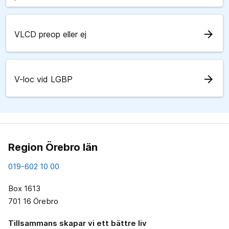
arrow_forward
VLCD preop eller ej
arrow_forward
V-loc vid LGBP
Region Örebro län
019-602 10 00
Box 1613
701 16 Örebro
Tillsammans skapar vi ett bättre liv