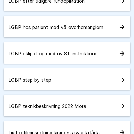
arrow_forward
LGBP efter tidigare fundoplikation
arrow_forward
LGBP hos patient med vä leverhemangiom
arrow_forward
LGBP oklippt op med ny ST instruktioner
arrow_forward
LGBP step by step
arrow_forward
LGBP teknikbeskrivning 2022 Mora
arrow_forward
Ljud o filminspelning kirurgens svarta låda