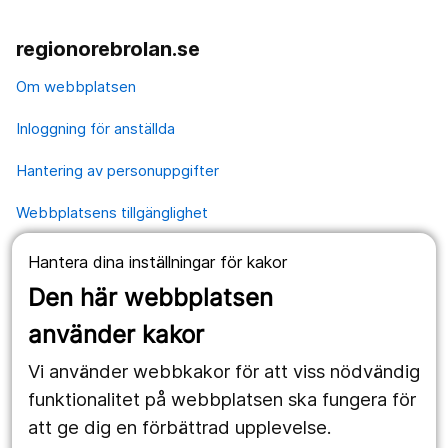
regionorebrolan.se
Om webbplatsen
Inloggning för anställda
Hantering av personuppgifter
Webbplatsens tillgänglighet
Hantera dina inställningar för kakor
Våra webbplatser
Den här webbplatsen
1177.se
använder kakor
Länstrafiken
Vi använder webbkakor för att viss nödvändig
Region Örebro län
funktionalitet på webbplatsen ska fungera för
att ge dig en förbättrad upplevelse.