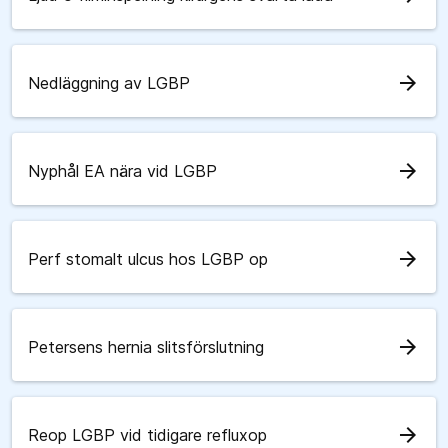
arrow_forward
Nedläggning av LGBP
arrow_forward
Nyphål EA nära vid LGBP
arrow_forward
Perf stomalt ulcus hos LGBP op
arrow_forward
Petersens hernia slitsförslutning
arrow_forward
Reop LGBP vid tidigare refluxop