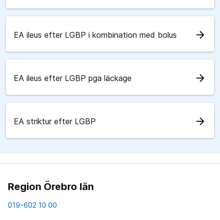
arrow_forward
EA ileus efter LGBP i kombination med bolus
arrow_forward
EA ileus efter LGBP pga läckage
arrow_forward
EA striktur efter LGBP
Region Örebro län
019-602 10 00