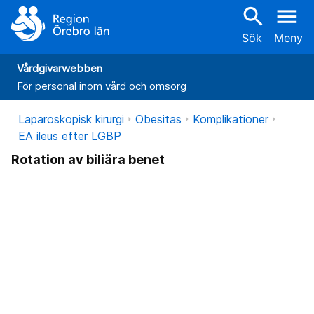
search
menu
Sök
Meny
Vårdgivarwebben
För personal inom vård och omsorg
Laparoskopisk kirurgi
Obesitas
Komplikationer
EA ileus efter LGBP
Rotation av biliära benet