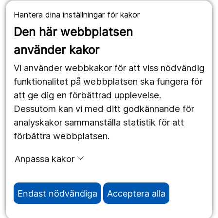
Hantera dina inställningar för kakor
Våra webbplatser
Den här webbplatsen
1177.se
använder kakor
Länstrafiken
Vi använder webbkakor för att viss nödvändig
Region Örebro län
funktionalitet på webbplatsen ska fungera för
att ge dig en förbättrad upplevelse.
Dessutom kan vi med ditt godkännande för
Följ oss
analyskakor sammanställa statistik för att
Facebook
förbättra webbplatsen.
Instagram
portrait
Anpassa kakor
Linked In
work_outline
Endast nödvändiga
Acceptera alla