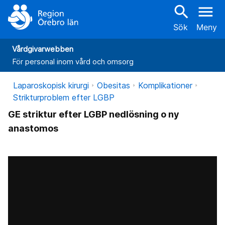
search
menu
Sök
Meny
Vårdgivarwebben
För personal inom vård och omsorg
Laparoskopisk kirurgi
Obesitas
Komplikationer
Strikturproblem efter LGBP
GE striktur efter LGBP nedlösning o ny
anastomos