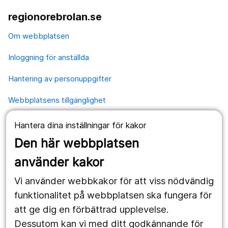
regionorebrolan.se
Om webbplatsen
Inloggning för anställda
Hantering av personuppgifter
Webbplatsens tillgänglighet
Hantera dina inställningar för kakor
Våra webbplatser
Den här webbplatsen
1177.se
använder kakor
Länstrafiken
Vi använder webbkakor för att viss nödvändig
Region Örebro län
funktionalitet på webbplatsen ska fungera för
att ge dig en förbättrad upplevelse.
Dessutom kan vi med ditt godkännande för