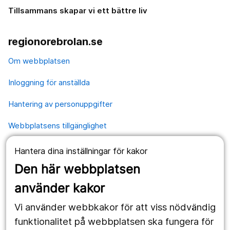
Tillsammans skapar vi ett bättre liv
regionorebrolan.se
Om webbplatsen
Inloggning för anställda
Hantering av personuppgifter
Webbplatsens tillgänglighet
Hantera dina inställningar för kakor
Våra webbplatser
Den här webbplatsen
1177.se
använder kakor
Länstrafiken
Vi använder webbkakor för att viss nödvändig
Region Örebro län
funktionalitet på webbplatsen ska fungera för