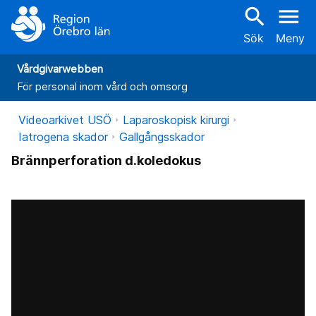
search
menu
Sök
Meny
Vårdgivarwebben
För personal inom vård och omsorg
Videoarkivet USÖ
Laparoskopisk kirurgi
Iatrogena skador
Gallgångsskador
Brännperforation d.koledokus