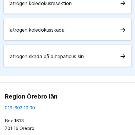
arrow_forward
Iatrogen koledokusresektion
arrow_forward
Iatrogen koledokusskada
arrow_forward
Iatrogen skada på d.hepaticus sin
Region Örebro län
019-602 10 00
Box 1613
701 16 Örebro