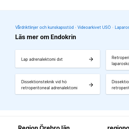
Vårdriktlinjer och kunskapsstöd
Videoarkivet USÖ
Laparos
Läs mer om Endokrin
Retroper
arrow_forward
Lap adrenalektomi dxt
laparosk
Dissektionsteknik vid hö
Dissektio
arrow_forward
retroperitoneal adrenalektomi
retroper
Region Örebro län
regiono