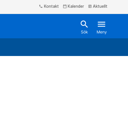
Kontakt
Kalender
Aktuellt
phone
calendar_today
article
search
menu
Sök
Meny