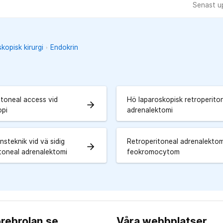
Senast up
kopisk kirurgi
Endokrin
itoneal access vid
Hö laparoskopisk retroperito
arrow_forward
opi
adrenalektomi
nsteknik vid vä sidig
Retroperitoneal adrenalektom
arrow_forward
itoneal adrenalektomi
feokromocytom
rebrolan.se
Våra webbplatser