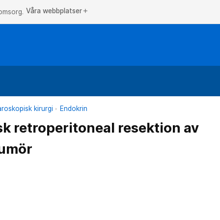
Våra webbplatser
add
 omsorg.
roskopisk kirurgi
Endokrin
k retroperitoneal resektion av
tumör