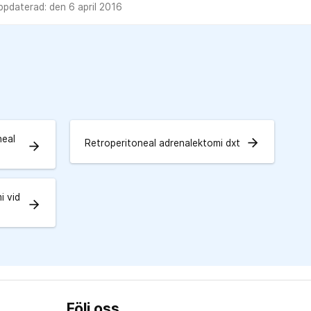
pdaterad: den 6 april 2016
neal
arrow_forward
Retroperitoneal adrenalektomi dxt
arrow_forward
i vid
arrow_forward
Följ oss