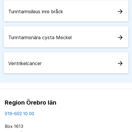
arrow_forward
Tunntarmsileus inre bråck
arrow_forward
Tunntarmsnära cysta Meckel
arrow_forward
Ventrikelcancer
Region Örebro län
019-602 10 00
Box 1613