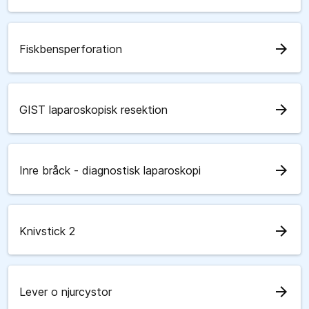
arrow_forward
Fiskbensperforation
arrow_forward
GIST laparoskopisk resektion
arrow_forward
Inre bråck - diagnostisk laparoskopi
arrow_forward
Knivstick 2
arrow_forward
Lever o njurcystor