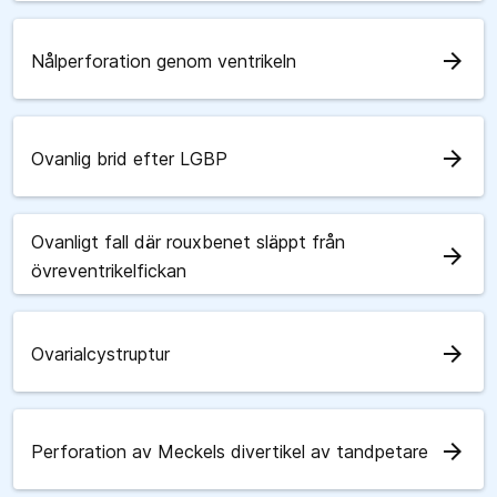
arrow_forward
Nålperforation genom ventrikeln
arrow_forward
Ovanlig brid efter LGBP
Ovanligt fall där rouxbenet släppt från
arrow_forward
övreventrikelfickan
arrow_forward
Ovarialcystruptur
arrow_forward
Perforation av Meckels divertikel av tandpetare