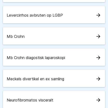
arrow_forward
Levercirrhos avbruten op LGBP
arrow_forward
Mb Crohn
arrow_forward
Mb Crohn diagostisk laparoskopi
arrow_forward
Meckels divertikel en ex samling
arrow_forward
Neurofibromatos visceralt