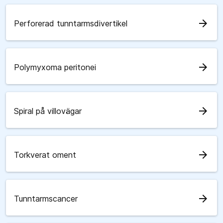
arrow_forward
Perforerad tunntarmsdivertikel
arrow_forward
Polymyxoma peritonei
arrow_forward
Spiral på villovägar
arrow_forward
Torkverat oment
arrow_forward
Tunntarmscancer