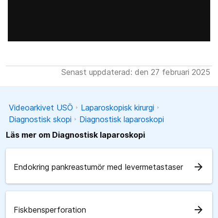
Senast uppdaterad: den 27 februari 2025
Videoarkivet USÖ
Laparoskopisk kirurgi
Diagnostisk skopi
Diagnostisk laparoskopi
Läs mer om Diagnostisk laparoskopi
arrow_forward
Endokring pankreastumör med levermetastaser
arrow_forward
Fiskbensperforation