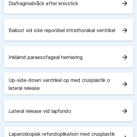
arrow_forward
Diafragmabråck efter knivstick
arrow_forward
Bailout vid icke reponibel intrathorakal ventrikel
arrow_forward
Inklämd paraesofageal herniering
Up-side-down ventrikel op med crusplastik o
arrow_forward
lateral release
arrow_forward
Lateral release vid lapfundo
Laparoskopisk refundoplikation med crusplastik