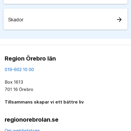
arrow_forward
Skador
Region Örebro län
019-602 10 00
Box 1613
701 16 Örebro
Tillsammans skapar vi ett bättre liv
regionorebrolan.se
Om webbplatsen