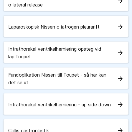
arrow_forward
o lateral release
arrow_forward
Laparoskopisk Nissen o iatrogen pleurarift
Intrathorakal ventrikelherniering opsteg vid
arrow_forward
lap.Toupet
Fundoplikation Nissen till Toupet - så här kan
arrow_forward
det se ut
arrow_forward
Intrathorakal ventrikelherniering - up side down
arrow_forward
Collis gastroplastik