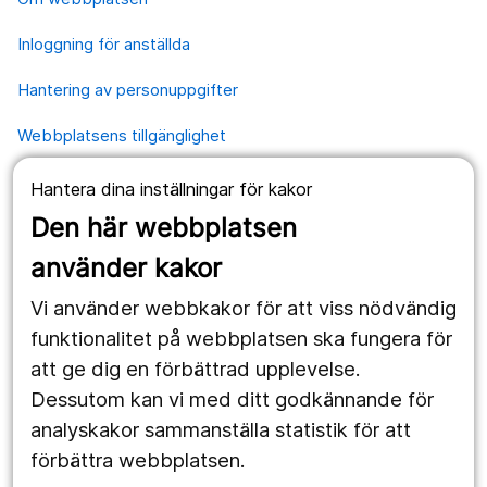
Inloggning för anställda
Hantering av personuppgifter
Webbplatsens tillgänglighet
Hantera dina inställningar för kakor
Våra webbplatser
Den här webbplatsen
1177.se
använder kakor
Länstrafiken
Vi använder webbkakor för att viss nödvändig
Region Örebro län
funktionalitet på webbplatsen ska fungera för
att ge dig en förbättrad upplevelse.
Dessutom kan vi med ditt godkännande för
Följ oss
analyskakor sammanställa statistik för att
Facebook
förbättra webbplatsen.