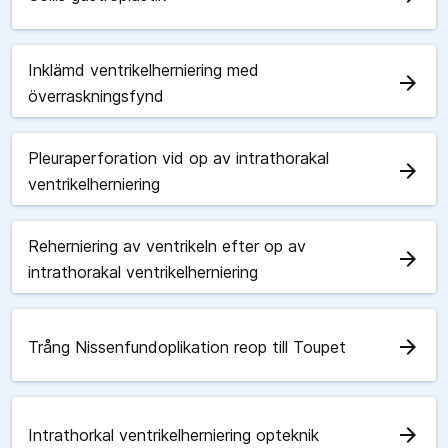
Inklämd ventrikelherniering med
arrow_forward
överraskningsfynd
Pleuraperforation vid op av intrathorakal
arrow_forward
ventrikelherniering
Reherniering av ventrikeln efter op av
arrow_forward
intrathorakal ventrikelherniering
arrow_forward
Trång Nissenfundoplikation reop till Toupet
arrow_forward
Intrathorkal ventrikelherniering opteknik