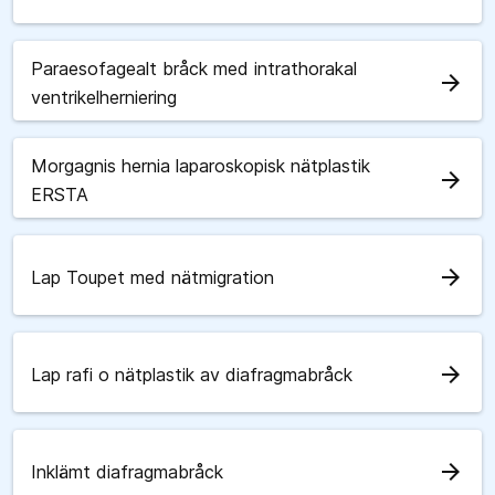
Paraesofagealt bråck med intrathorakal
arrow_forward
ventrikelherniering
Morgagnis hernia laparoskopisk nätplastik
arrow_forward
ERSTA
arrow_forward
Lap Toupet med nätmigration
arrow_forward
Lap rafi o nätplastik av diafragmabråck
arrow_forward
Inklämt diafragmabråck