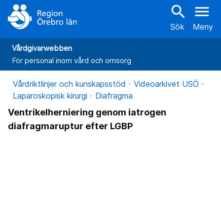
search
menu
Sök
Meny
Vårdgivarwebben
För personal inom vård och omsorg
Vårdriktlinjer och kunskapsstöd
Videoarkivet USÖ
Laparoskopisk kirurgi
Diafragma
Ventrikelherniering genom iatrogen
diafragmaruptur efter LGBP