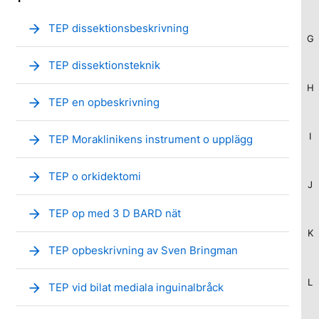
arrow_forward
TEP dissektionsbeskrivning
G
arrow_forward
TEP dissektionsteknik
H
arrow_forward
TEP en opbeskrivning
I
arrow_forward
TEP Moraklinikens instrument o upplägg
arrow_forward
TEP o orkidektomi
J
arrow_forward
TEP op med 3 D BARD nät
K
arrow_forward
TEP opbeskrivning av Sven Bringman
L
arrow_forward
TEP vid bilat mediala inguinalbråck