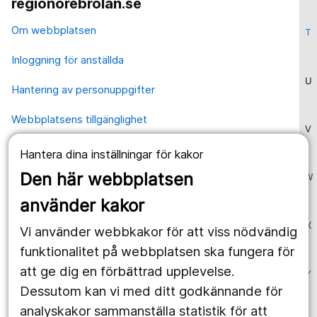
regionorebrolan.se
Om webbplatsen
T
Inloggning för anställda
U
Hantering av personuppgifter
Webbplatsens tillgänglighet
V
Hantera dina inställningar för kakor
Våra webbplatser
Den här webbplatsen
W
1177.se
använder kakor
Länstrafiken
X
Vi använder webbkakor för att viss nödvändig
Region Örebro län
funktionalitet på webbplatsen ska fungera för
att ge dig en förbättrad upplevelse.
Y
Dessutom kan vi med ditt godkännande för
Följ oss
analyskakor sammanställa statistik för att