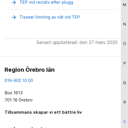
arrow_forward
TEP vid recidiv efter plugg
M
arrow_forward
Tisseel limning av nät vid TEP
N
Senast uppdaterad: den 27 mars 2020
O
P
Region Örebro län
019-602 10 00
Q
Box 1613
701 16 Örebro
R
Tillsammans skapar vi ett bättre liv
S