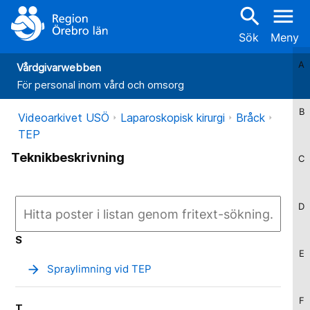
search
menu
Sök
Meny
A
Vårdgivarwebben
För personal inom vård och omsorg
B
Videoarkivet USÖ
Laparoskopisk kirurgi
Bråck
TEP
Teknikbeskrivning
C
D
S
E
arrow_forward
Spraylimning vid TEP
F
T