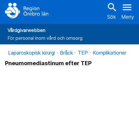
search
menu
Sök
Meny
Vårdgivarwebben
För personal inom vård och omsorg
Laparoskopisk kirurgi
Bråck
TEP
Komplikationer
Pneumomediastinum efter TEP