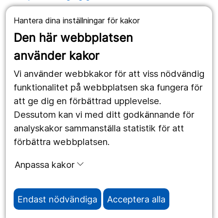
Hantera dina inställningar för kakor
Våra webbplatser
Den här webbplatsen
1177.se
använder kakor
Länstrafiken
Vi använder webbkakor för att viss nödvändig
Region Örebro län
funktionalitet på webbplatsen ska fungera för
att ge dig en förbättrad upplevelse.
Dessutom kan vi med ditt godkännande för
Följ oss
analyskakor sammanställa statistik för att
Facebook
förbättra webbplatsen.
Instagram
portrait
Anpassa kakor
Linked In
work_outline
Endast nödvändiga
Acceptera alla