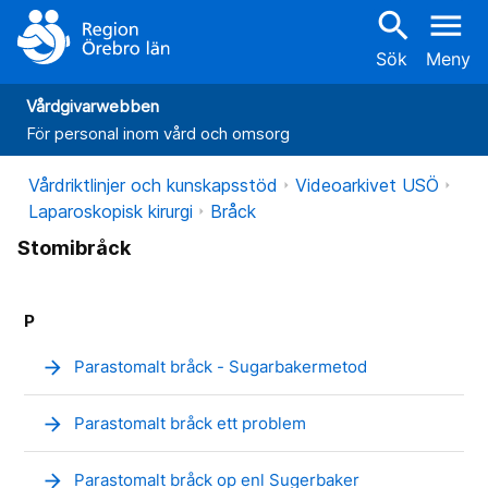
search
menu
Sök
Meny
Vårdgivarwebben
För personal inom vård och omsorg
Vårdriktlinjer och kunskapsstöd
Videoarkivet USÖ
Laparoskopisk kirurgi
Bråck
Stomibråck
P
arrow_forward
Parastomalt bråck - Sugarbakermetod
arrow_forward
Parastomalt bråck ett problem
arrow_forward
Parastomalt bråck op enl Sugerbaker