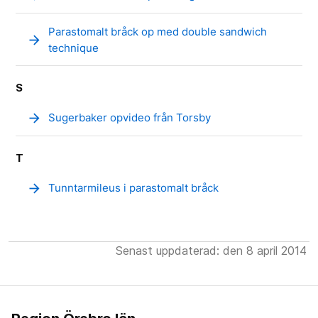
Parastomalt bråck op med double sandwich
arrow_forward
technique
S
arrow_forward
Sugerbaker opvideo från Torsby
T
arrow_forward
Tunntarmileus i parastomalt bråck
Senast uppdaterad: den 8 april 2014