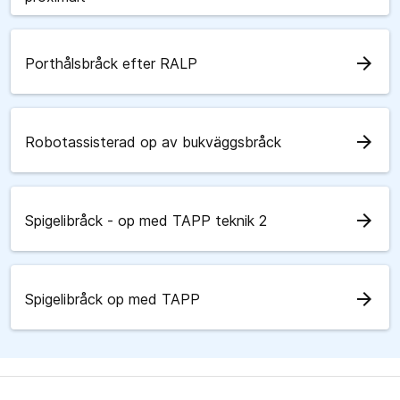
arrow_forward
Porthålsbråck efter RALP
arrow_forward
Robotassisterad op av bukväggsbråck
arrow_forward
Spigelibråck - op med TAPP teknik 2
arrow_forward
Spigelibråck op med TAPP