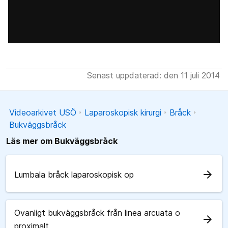
Senast uppdaterad: den 11 juli 2014
Videoarkivet USÖ
Laparoskopisk kirurgi
Bråck
Bukväggsbråck
Läs mer om Bukväggsbråck
arrow_forward
Lumbala bråck laparoskopisk op
Ovanligt bukväggsbråck från linea arcuata o
arrow_forward
proximalt