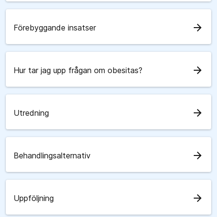
arrow_forward
Förebyggande insatser
arrow_forward
Hur tar jag upp frågan om obesitas?
arrow_forward
Utredning
arrow_forward
Behandlingsalternativ
arrow_forward
Uppföljning