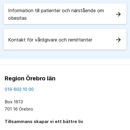
Information till patienter och närstående om
arrow_forward
obesitas
arrow_forward
Kontakt för vårdgivare och remittenter
Region Örebro län
019-602 10 00
Box 1613
701 16 Örebro
Tillsammans skapar vi ett bättre liv