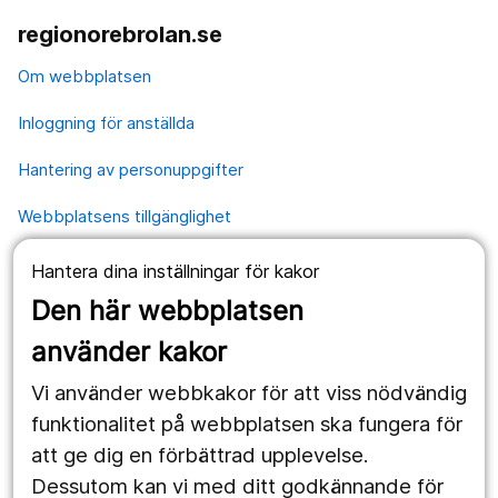
regionorebrolan.se
Om webbplatsen
Inloggning för anställda
Hantering av personuppgifter
Webbplatsens tillgänglighet
Hantera dina inställningar för kakor
Våra webbplatser
Den här webbplatsen
1177.se
använder kakor
Länstrafiken
Vi använder webbkakor för att viss nödvändig
Region Örebro län
funktionalitet på webbplatsen ska fungera för
att ge dig en förbättrad upplevelse.
Dessutom kan vi med ditt godkännande för