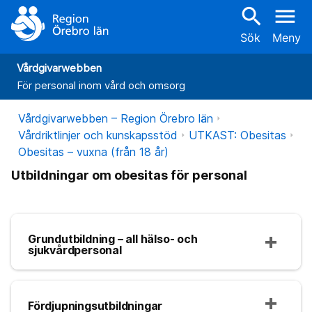
search
menu
Sök
Meny
Vårdgivarwebben
För personal inom vård och omsorg
Vårdgivarwebben – Region Örebro län
Vårdriktlinjer och kunskapsstöd
UTKAST: Obesitas
Obesitas – vuxna (från 18 år)
Utbildningar om obesitas för personal
Grundutbildning – all hälso- och
sjukvårdpersonal
Fördjupningsutbildningar