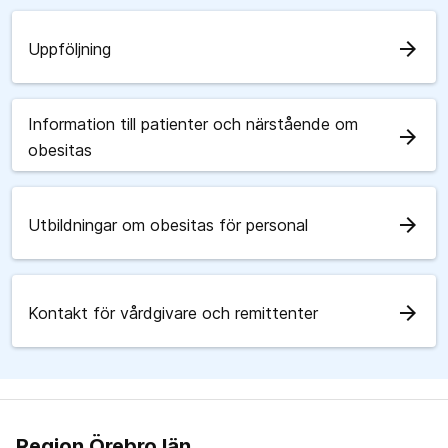
arrow_forward
Uppföljning
Information till patienter och närstående om
arrow_forward
obesitas
arrow_forward
Utbildningar om obesitas för personal
arrow_forward
Kontakt för vårdgivare och remittenter
Region Örebro län