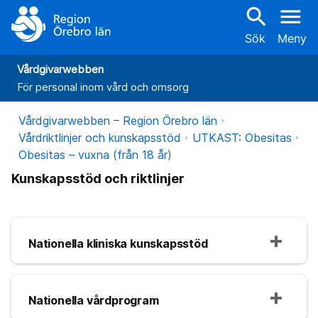
search
menu
Sök
Meny
Vårdgivarwebben
För personal inom vård och omsorg
Vårdgivarwebben – Region Örebro län
Vårdriktlinjer och kunskapsstöd
UTKAST: Obesitas
Obesitas – vuxna (från 18 år)
Kunskapsstöd och riktlinjer
Nationella kliniska kunskapsstöd
Nationella vårdprogram