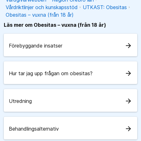
Vårdriktlinjer och kunskapsstöd
UTKAST: Obesitas
Obesitas – vuxna (från 18 år)
Läs mer om Obesitas – vuxna (från 18 år)
arrow_forward
Förebyggande insatser
arrow_forward
Hur tar jag upp frågan om obesitas?
arrow_forward
Utredning
arrow_forward
Behandlingsalternativ