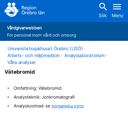
search
menu
Sök
Meny
Vårdgivarwebben
För personal inom vård och omsorg
Universitetssjukhuset Örebro (USÖ)
Arbets- och miljömedicin
Analyslaboratorium
Våra analyser
Vätebromid
Omfattning: Vätebromid
Analysteknik: Jonkromatografi
Analyskostnad: se
oorganiska syror