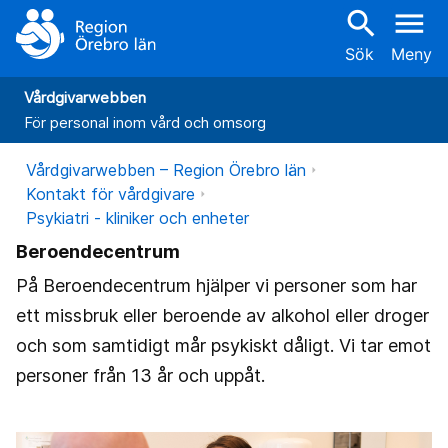
search
menu
Sök
Meny
Vårdgivarwebben
För personal inom vård och omsorg
Vårdgivarwebben – Region Örebro län
Kontakt för vårdgivare
Psykiatri - kliniker och enheter
Beroendecentrum
På Beroendecentrum hjälper vi personer som har
ett missbruk eller beroende av alkohol eller droger
och som samtidigt mår psykiskt dåligt. Vi tar emot
personer från 13 år och uppåt.