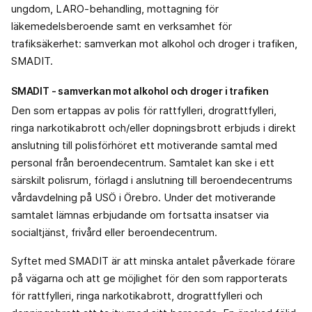
ungdom, LARO-behandling, mottagning för
läkemedelsberoende samt en verksamhet för
trafiksäkerhet: samverkan mot alkohol och droger i trafiken,
SMADIT.
SMADIT - samverkan mot alkohol och droger i trafiken
Den som ertappas av polis för rattfylleri, drograttfylleri,
ringa narkotikabrott och/eller dopningsbrott erbjuds i direkt
anslutning till polisförhöret ett motiverande samtal med
personal från beroendecentrum. Samtalet kan ske i ett
särskilt polisrum, förlagd i anslutning till beroendecentrums
vårdavdelning på USÖ i Örebro. Under det motiverande
samtalet lämnas erbjudande om fortsatta insatser via
socialtjänst, frivård eller beroendecentrum.
Syftet med SMADIT är att minska antalet påverkade förare
på vägarna och att ge möjlighet för den som rapporterats
för rattfylleri, ringa narkotikabrott, drograttfylleri och