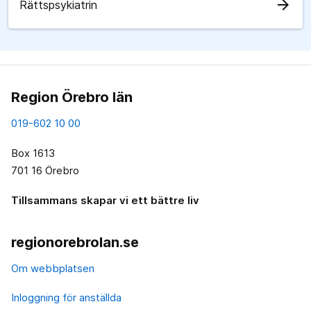
arrow_forward
Rättspsykiatrin
Region Örebro län
019-602 10 00
Box 1613
701 16 Örebro
Tillsammans skapar vi ett bättre liv
regionorebrolan.se
Om webbplatsen
Inloggning för anställda