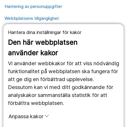
Hantering av personuppgifter
Webbplatsens tillgänglighet
Hantera dina inställningar för kakor
Våra webbplatser
Den här webbplatsen
1177.se
använder kakor
Länstrafiken
Vi använder webbkakor för att viss nödvändig
Region Örebro län
funktionalitet på webbplatsen ska fungera för
att ge dig en förbättrad upplevelse.
Dessutom kan vi med ditt godkännande för
Följ oss
analyskakor sammanställa statistik för att
Facebook
förbättra webbplatsen.
Instagram
portrait
Anpassa kakor
Linked In
work_outline