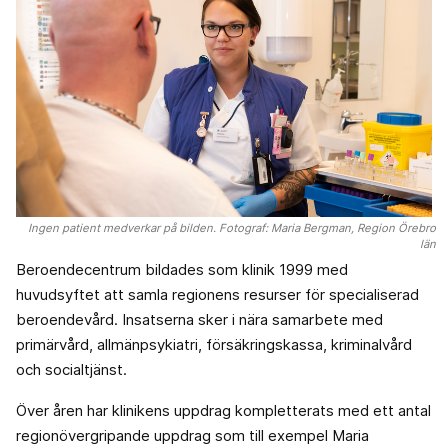
Ingen patient medverkar på bilden. Fotograf: Maria Bergman, Region Örebro
län
Beroendecentrum bildades som klinik 1999 med
huvudsyftet att samla regionens resurser för specialiserad
beroendevård. Insatserna sker i nära samarbete med
primärvård, allmänpsykiatri, försäkringskassa, kriminalvård
och socialtjänst.
Över åren har klinikens uppdrag kompletterats med ett antal
regionövergripande uppdrag som till exempel Maria