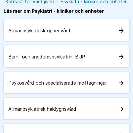
Kontakt för vårdgivare
Psykiatri - kliniker och enheter
Läs mer om Psykiatri - kliniker och enheter
arrow_forward
Allmänpsykiatrisk öppenvård
arrow_forward
Barn- och ungdomspsykiatrin, BUP
arrow_forward
Psykosvård och specialiserade mottagningar
arrow_forward
Allmänpsykiatrisk heldygnsvård