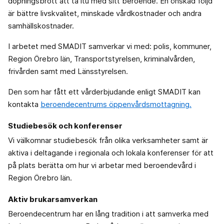
dopningsbrott att ta itu med sitt beroende. En önskad följd
är bättre livskvalitet, minskade vårdkostnader och andra
samhällskostnader.
I arbetet med SMADIT samverkar vi med: polis, kommuner,
Region Örebro län, Transportstyrelsen, kriminalvården,
frivården samt med Länsstyrelsen.
Den som har fått ett vårderbjudande enligt SMADIT kan
kontakta
beroendecentrums öppenvårdsmottagning.
Studiebesök och konferenser
Vi välkomnar studiebesök från olika verksamheter samt är
aktiva i deltagande i regionala och lokala konferenser för att
på plats berätta om hur vi arbetar med beroendevård i
Region Örebro län.
Aktiv brukarsamverkan
Beroendecentrum har en lång tradition i att samverka med