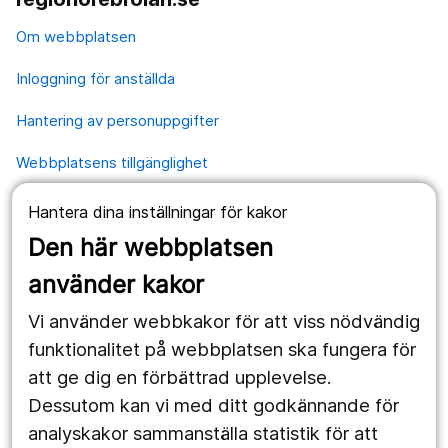
Om webbplatsen
Inloggning för anställda
Hantering av personuppgifter
Webbplatsens tillgänglighet
Hantera dina inställningar för kakor
Våra webbplatser
Den här webbplatsen
1177.se
använder kakor
Länstrafiken
Vi använder webbkakor för att viss nödvändig
Region Örebro län
funktionalitet på webbplatsen ska fungera för
att ge dig en förbättrad upplevelse.
Dessutom kan vi med ditt godkännande för
Följ oss
analyskakor sammanställa statistik för att