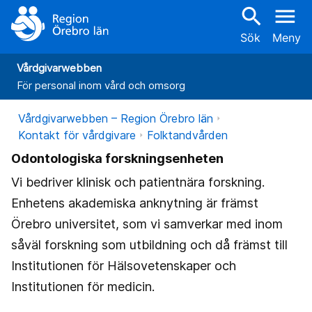
search
menu
Sök
Meny
Vårdgivarwebben
För personal inom vård och omsorg
Vårdgivarwebben – Region Örebro län
Kontakt för vårdgivare
Folktandvården
Odontologiska forskningsenheten
Vi bedriver klinisk och patientnära forskning.
Enhetens akademiska anknytning är främst
Örebro universitet, som vi samverkar med inom
såväl forskning som utbildning och då främst till
Institutionen för Hälsovetenskaper och
Institutionen för medicin.