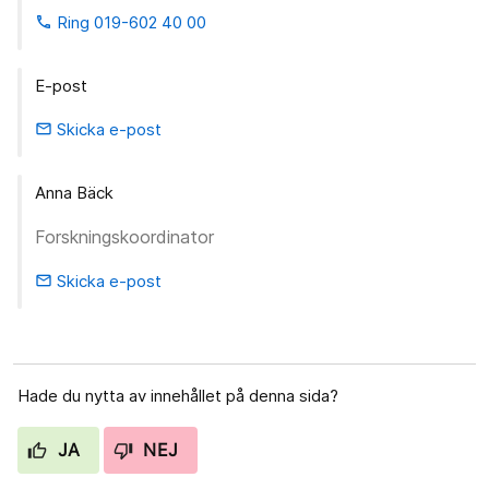
Ring 019-602 40 00
phone
E-post
Skicka e-post
email
Anna Bäck
Forskningskoordinator
Skicka e-post
email
Hade du nytta av innehållet på denna sida?
JA
NEJ