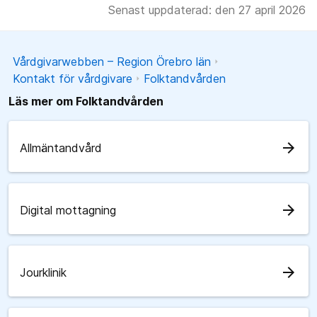
Senast uppdaterad: den 27 april 2026
Vårdgivarwebben – Region Örebro län
Kontakt för vårdgivare
Folktandvården
Läs mer om Folktandvården
arrow_forward
Allmäntandvård
arrow_forward
Digital mottagning
arrow_forward
Jourklinik