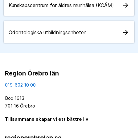
arrow_forward
Kunskapscentrum för äldres munhälsa (KCÄM)
arrow_forward
Odontologiska utbildningsenheten
Region Örebro län
019-602 10 00
Box 1613
701 16 Örebro
Tillsammans skapar vi ett bättre liv
regionorebrolan.se