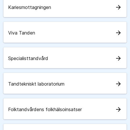
arrow_forward
Kariesmottagningen
arrow_forward
Viva Tanden
arrow_forward
Specialisttandvård
arrow_forward
Tandtekniskt laboratorium
arrow_forward
Folktandvårdens folkhälsoinsatser