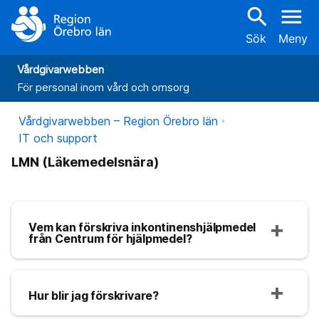
search
menu
Sök
Meny
Vårdgivarwebben
För personal inom vård och omsorg
Vårdgivarwebben – Region Örebro län
IT och support
LMN (Läkemedelsnära)
Vem kan förskriva inkontinenshjälpmedel
från Centrum för hjälpmedel?
Hur blir jag förskrivare?