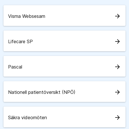
arrow_forward
Visma Websesam
arrow_forward
Lifecare SP
arrow_forward
Pascal
arrow_forward
Nationell patientöversikt (NPÖ)
arrow_forward
Säkra videomöten