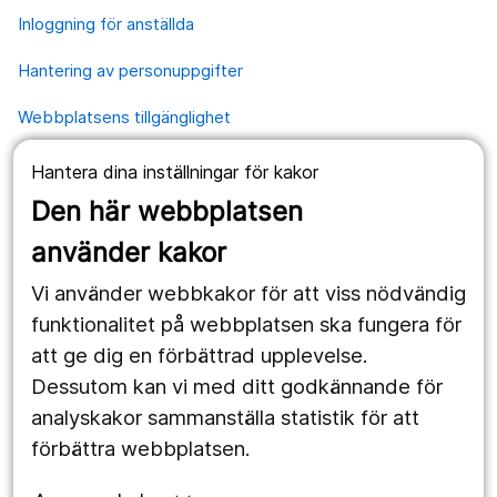
Inloggning för anställda
Hantering av personuppgifter
Webbplatsens tillgänglighet
Hantera dina inställningar för kakor
Våra webbplatser
Den här webbplatsen
1177.se
använder kakor
Länstrafiken
Vi använder webbkakor för att viss nödvändig
Region Örebro län
funktionalitet på webbplatsen ska fungera för
att ge dig en förbättrad upplevelse.
Dessutom kan vi med ditt godkännande för
Följ oss
analyskakor sammanställa statistik för att
Facebook
förbättra webbplatsen.
Instagram
portrait