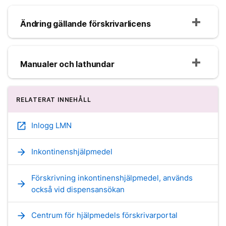
Ändring gällande förskrivarlicens
Manualer och lathundar
RELATERAT INNEHÅLL
open_in_new
Inlogg LMN
arrow_forward
Inkontinenshjälpmedel
Förskrivning inkontinenshjälpmedel, används
arrow_forward
också vid dispensansökan
arrow_forward
Centrum för hjälpmedels förskrivarportal