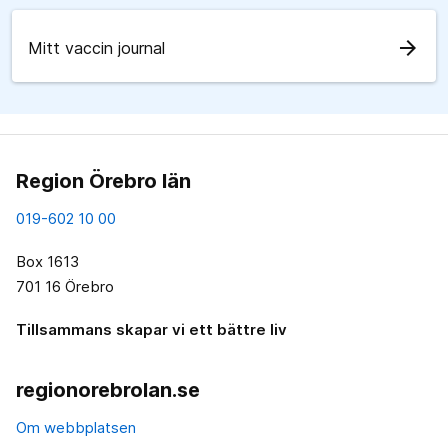
arrow_forward
Mitt vaccin journal
Region Örebro län
019-602 10 00
Box 1613
701 16 Örebro
Tillsammans skapar vi ett bättre liv
regionorebrolan.se
Om webbplatsen