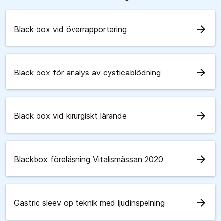
arrow_forward
Black box vid överrapportering
arrow_forward
Black box för analys av cysticablödning
arrow_forward
Black box vid kirurgiskt lärande
arrow_forward
Blackbox föreläsning Vitalismässan 2020
arrow_forward
Gastric sleev op teknik med ljudinspelning