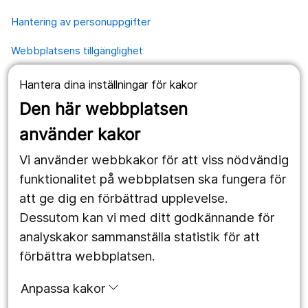
Hantering av personuppgifter
Webbplatsens tillgänglighet
Hantera dina inställningar för kakor
Våra webbplatser
Den här webbplatsen
1177.se
använder kakor
Länstrafiken
Vi använder webbkakor för att viss nödvändig
Region Örebro län
funktionalitet på webbplatsen ska fungera för
att ge dig en förbättrad upplevelse.
Dessutom kan vi med ditt godkännande för
Följ oss
analyskakor sammanställa statistik för att
Facebook
förbättra webbplatsen.
Instagram
portrait
Anpassa kakor