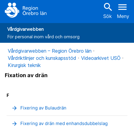
search
menu
Sök
Meny
Vårdgivarwebben
För personal inom vård och omsorg
Vårdgivarwebben – Region Örebro län
Vårdriktlinjer och kunskapsstöd
Videoarkivet USÖ
Kirurgisk teknik
Fixation av drän
F
arrow_forward
Fixering av Bulaudrän
arrow_forward
Fixering av drän med enhandsdubbelslag