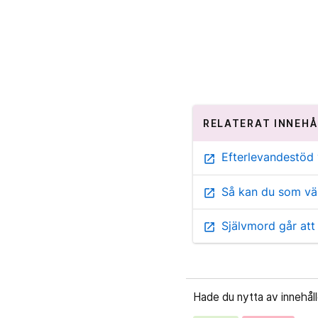
RELATERAT INNEHÅ
Efterlevandestöd 
open_in_new
Så kan du som vän
open_in_new
Självmord går att
open_in_new
Hade du nytta av innehål