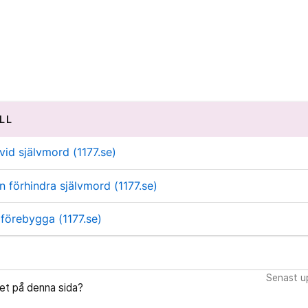
LL
vid självmord (1177.se)
 förhindra självmord (1177.se)
 förebygga (1177.se)
Senast up
let på denna sida?