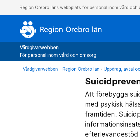
Region Örebro läns webbplats för personal inom vård och
Vårdgivarwebben
För personal inom vård och omsorg
Vårdgivarwebben – Region Örebro län
Uppdrag, avtal oc
Suicidpreve
Att förebygga suic
med psykisk hälsa
framtiden. Suicidp
informationsinsa
efterlevandestöd f