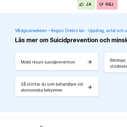
JA
NEJ
Vårdgivarwebben – Region Örebro län
Uppdrag, avtal och u
Läs mer om Suicidprevention och mins
Riktlinje
arrow_forward
Mobil resurs suicidprevention
stödmate
Så stöttar du som behandlare vid
arrow_forward
ekonomiska bekymmer