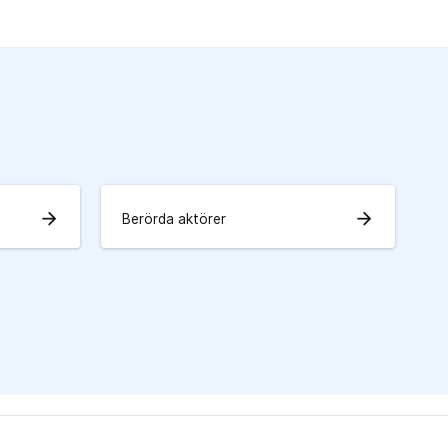
arrow_forward
arrow_forward
Berörda aktörer