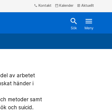
Kontakt
Kalender
Aktuellt
phone
calendar_today
article
search
menu
Sök
Meny
 del av arbetet
nskat händer i
 och metoder samt
ök och suicid.