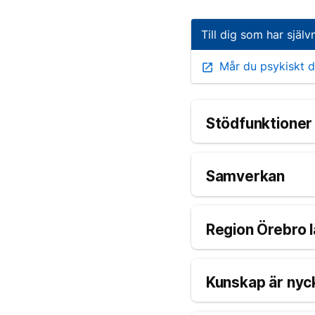
Till dig som har själ
Mår du psykiskt dål
open_in_new
Stödfunktioner 
Samverkan
Region Örebro 
Kunskap är nyc