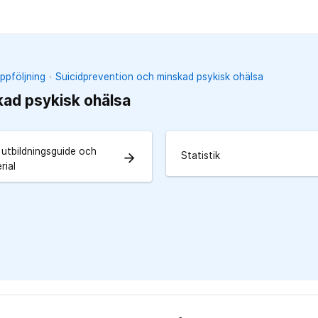
ppföljning
Suicidprevention och minskad psykisk ohälsa
kad psykisk ohälsa
r, utbildningsguide och
Statistik
arrow_forward
rial