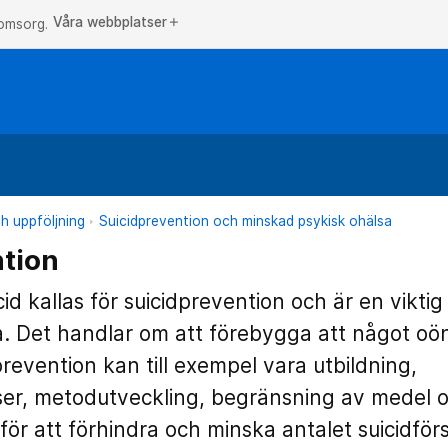
Våra webbplatser
add
 omsorg.
h uppföljning
Suicidprevention och minskad psykisk ohälsa
ntion
id kallas för suicidprevention och är en viktig
. Det handlar om att förebygga att något oö
revention kan till exempel vara utbildning,
tser, metodutveckling, begränsning av medel
ör att förhindra och minska antalet suicidförs