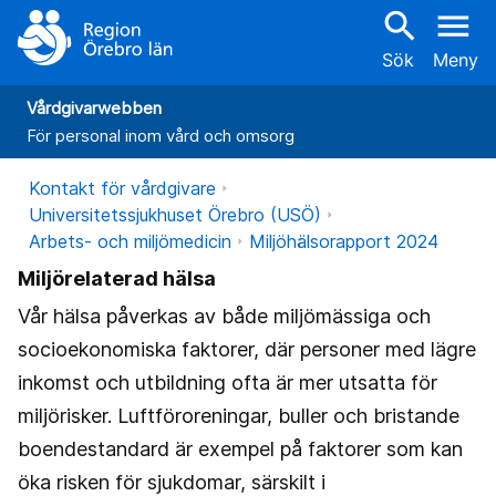
search
menu
Sök
Meny
Vårdgivarwebben
För personal inom vård och omsorg
Kontakt för vårdgivare
Universitetssjukhuset Örebro (USÖ)
Arbets- och miljömedicin
Miljöhälsorapport 2024
Miljörelaterad hälsa
Vår hälsa påverkas av både miljömässiga och
socioekonomiska faktorer, där personer med lägre
inkomst och utbildning ofta är mer utsatta för
miljörisker. Luftföroreningar, buller och bristande
boendestandard är exempel på faktorer som kan
öka risken för sjukdomar, särskilt i