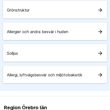
arrow_forward
Grönstruktur
arrow_forward
Allergier och andra besvär i huden
arrow_forward
Solljus
arrow_forward
Allergi, luftvägsbesvär och miljötobaksrök
Region Örebro län