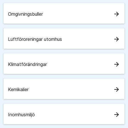
arrow_forward
Omgivningsbuller
arrow_forward
Luftföroreningar utomhus
arrow_forward
Klimatförändringar
arrow_forward
Kemikalier
arrow_forward
Inomhusmiljö