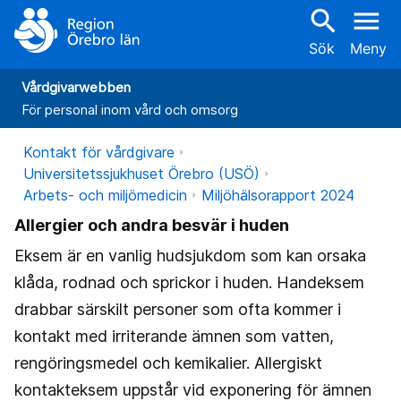
search
menu
Sök
Meny
Vårdgivarwebben
För personal inom vård och omsorg
Kontakt för vårdgivare
Universitetssjukhuset Örebro (USÖ)
Arbets- och miljömedicin
Miljöhälsorapport 2024
Allergier och andra besvär i huden
Eksem är en vanlig hudsjukdom som kan orsaka
klåda, rodnad och sprickor i huden. Handeksem
drabbar särskilt personer som ofta kommer i
kontakt med irriterande ämnen som vatten,
rengöringsmedel och kemikalier. Allergiskt
kontakteksem uppstår vid exponering för ämnen