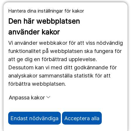
Hantera dina inställningar för kakor
Våra webbplatser
Den här webbplatsen
1177.se
använder kakor
Länstrafiken
Vi använder webbkakor för att viss nödvändig
Region Örebro län
funktionalitet på webbplatsen ska fungera för
att ge dig en förbättrad upplevelse.
Dessutom kan vi med ditt godkännande för
Följ oss
analyskakor sammanställa statistik för att
Facebook
förbättra webbplatsen.
Instagram
portrait
Anpassa kakor
Linked In
work_outline
Endast nödvändiga
Acceptera alla