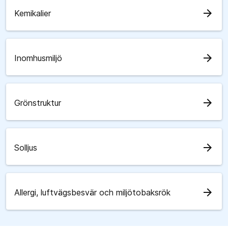
arrow_forward
Kemikalier
arrow_forward
Inomhusmiljö
arrow_forward
Grönstruktur
arrow_forward
Solljus
arrow_forward
Allergi, luftvägsbesvär och miljötobaksrök