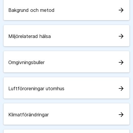
arrow_forward
Bakgrund och metod
arrow_forward
Miljörelaterad hälsa
arrow_forward
Omgivningsbuller
arrow_forward
Luftföroreningar utomhus
arrow_forward
Klimatförändringar