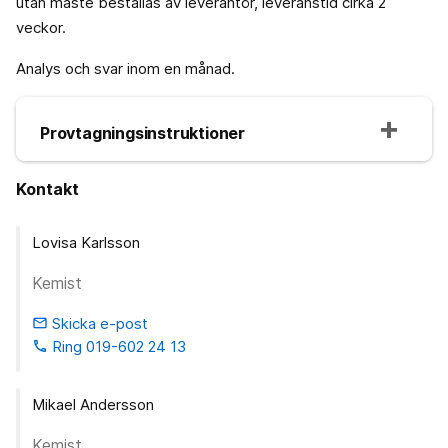
utan måste beställas av leverantör, leveranstid cirka 2
veckor.
Analys och svar inom en månad.
Provtagningsinstruktioner
Kontakt
Lovisa Karlsson
Kemist
Skicka e-post
email
Ring 019-602 24 13
phone
Mikael Andersson
Kemist