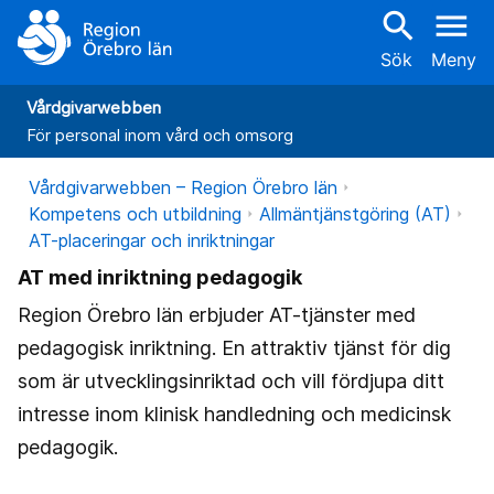
search
menu
Sök
Meny
Vårdgivarwebben
För personal inom vård och omsorg
Vårdgivarwebben – Region Örebro län
Kompetens och utbildning
Allmäntjänstgöring (AT)
AT-placeringar och inriktningar
AT med inriktning pedagogik
Region Örebro län erbjuder AT-tjänster med
pedagogisk inriktning. En attraktiv tjänst för dig
som är utvecklingsinriktad och vill fördjupa ditt
intresse inom klinisk handledning och medicinsk
pedagogik.