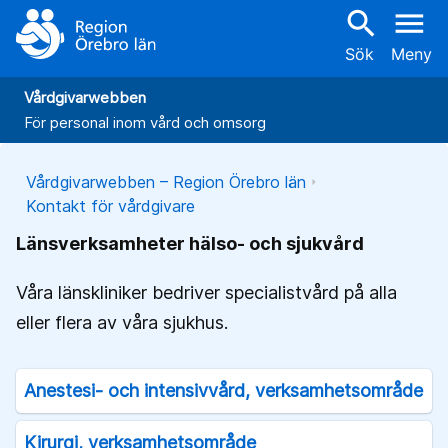
search
menu
Sök
Meny
Vårdgivarwebben
För personal inom vård och omsorg
Vårdgivarwebben – Region Örebro län
Kontakt för vårdgivare
Länsverksamheter hälso- och sjukvård
Våra länskliniker bedriver specialistvård på alla
eller flera av våra sjukhus.
Anestesi- och intensivvård, verksamhetsområde
Kirurgi, verksamhetsområde