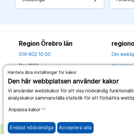
Region Örebro län
regiono
019-602 10 00
Om webbp
Box 1613
Inloggning 
701 16 Örebro
Hantera dina inställningar för kakor
Hantering 
Den här webbplatsen använder kakor
Tillsammans skapar vi ett bättre liv
Webbplatse
Vi använder webbkakor för att viss nödvändig funktionali
analyskakor sammanställa statistik för att förbättra webb
Anpassa kakor
Endast nödvändiga
Acceptera alla