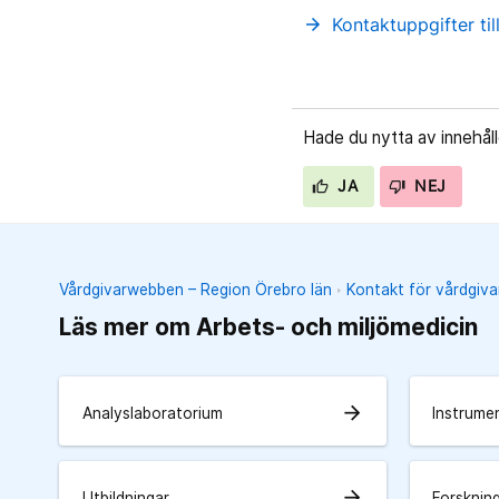
Kontaktuppgifter ti
arrow_forward
Hade du nytta av innehål
JA
NEJ
Vårdgivarwebben – Region Örebro län
Kontakt för vårdgiva
Läs mer om Arbets- och miljömedicin
arrow_forward
Analyslaboratorium
Instrume
arrow_forward
Utbildningar
Forsknin