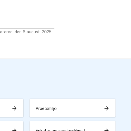
aterad: den 6 augusti 2025
arrow_forward
arrow_forward
Arbetsmiljö
arrow_forward
arrow_forward
Enkäter om inomhusklimat