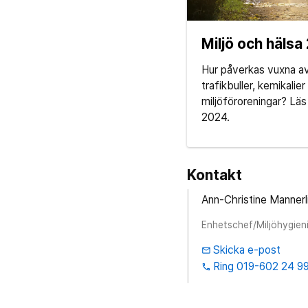
Miljö och hälsa
Hur påverkas vuxna av 
trafikbuller, kemikalie
miljöföroreningar? Läs
2024.
Kontakt
Ann-Christine Mannerl
Enhetschef/Miljöhygien
Skicka e-post
email
Ring 019-602 24 9
phone