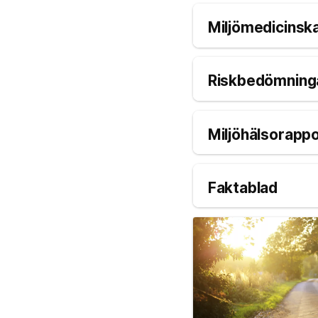
Miljömedicinska
Riskbedömninga
Miljöhälsorapp
Faktablad