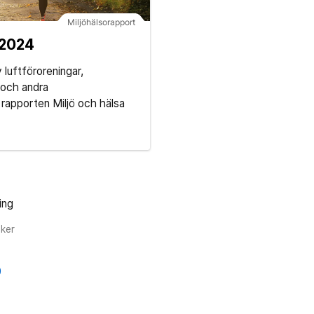
Miljöhälsorapport
 2024
luftföroreningar,
r och andra
 rapporten Miljö och hälsa
ing
iker
9