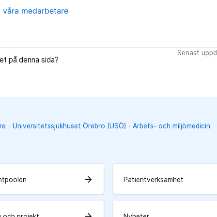
ll våra medarbetare
Senast uppd
let på denna sida?
re
Universitetssjukhuset Örebro (USÖ)
Arbets- och miljömedicin
arrow_forward
ntpoolen
Patientverksamhet
arrow_forward
g och projekt
Nyheter