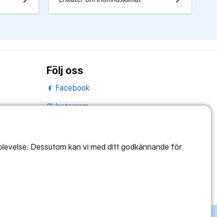
Följ oss
Facebook
Instagram
portrait
Linked In
work_outline
pplevelse. Dessutom kan vi med ditt godkännande för