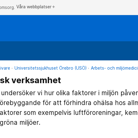
Våra webbplatser
add
 omsorg.
ivare
Universitetssjukhuset Örebro (USÖ)
Arbets- och miljömedic
nsk verksamhet
 undersöker vi hur olika faktorer i miljön påv
 förebyggande för att förhindra ohälsa hos al
jöfaktorer som exempelvis luftföroreningar, kem
gröna miljöer.