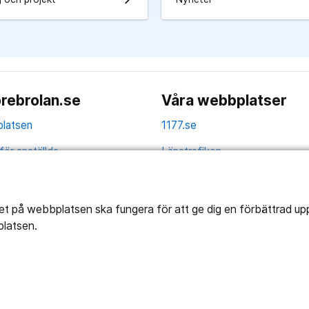
rebrolan.se
Våra webbplatser
latsen
1177.se
för anställda
Länstrafiken
av personuppgifter
Region Örebro län
ns tillgänglighet
tet på webbplatsen ska fungera för att ge dig en förbättrad u
platsen.