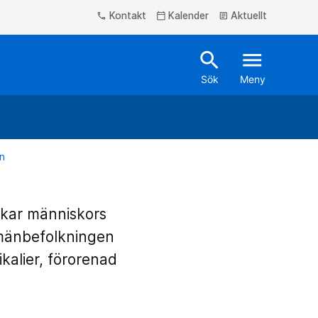
Kontakt
Kalender
Aktuellt
phone
calendar_today
article
search
menu
Sök
Meny
in
erkar människors
lmänbefolkningen
ikalier, förorenad