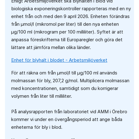
Enligt Arbetsmiljöverket ska blyhalten i blod vid
biologiska exponeringskontroller rapporteras med en ny
enhet från och med den 9 april 2026. Enheten förändras
från µmol/l (mikromol per liter) till den nya enheten
µg/100 ml (mikrogram per 100 milliliter). Syftet är att
anpassa föreskrifterna till Europaregler och göra det
lättare att jämföra mellan olika länder.
Enhet för blyhalt i blodet - Arbetsmiljöverket
För att räkna om från µmol/l till µg/100 ml används
molmassan för bly, 207,2 g/mol. Multiplicera molmassan
med koncentrationen, samtidigt som du korrigerar
volymen från liter till milliliter.
På analysrapporten från laboratoriet vid AMM i Örebro
kommer vi under en övergångsperiod att ange båda
enheterna för bly i blod.