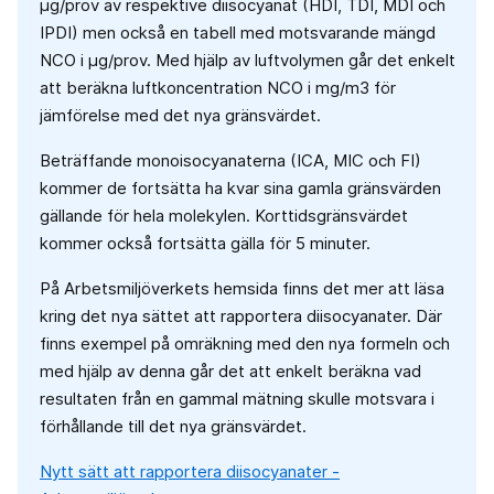
µg/prov av respektive diisocyanat (HDI, TDI, MDI och
IPDI) men också en tabell med motsvarande mängd
NCO i µg/prov. Med hjälp av luftvolymen går det enkelt
att beräkna luftkoncentration NCO i mg/m3 för
jämförelse med det nya gränsvärdet.
Beträffande monoisocyanaterna (ICA, MIC och FI)
kommer de fortsätta ha kvar sina gamla gränsvärden
gällande för hela molekylen. Korttidsgränsvärdet
kommer också fortsätta gälla för 5 minuter.
På Arbetsmiljöverkets hemsida finns det mer att läsa
kring det nya sättet att rapportera diisocyanater. Där
finns exempel på omräkning med den nya formeln och
med hjälp av denna går det att enkelt beräkna vad
resultaten från en gammal mätning skulle motsvara i
förhållande till det nya gränsvärdet.
Nytt sätt att rapportera diisocyanater -