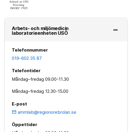
Arbets- och miljömedicin
laboratorieenheten USÖ
Telefonnummer
019-602 35 87
Telefontider
Måndag–fredag
09.00-11.30
Måndag–fredag
12.30-15.00
E-post
ammlab@regionorebrolan.se
email
Öppettider