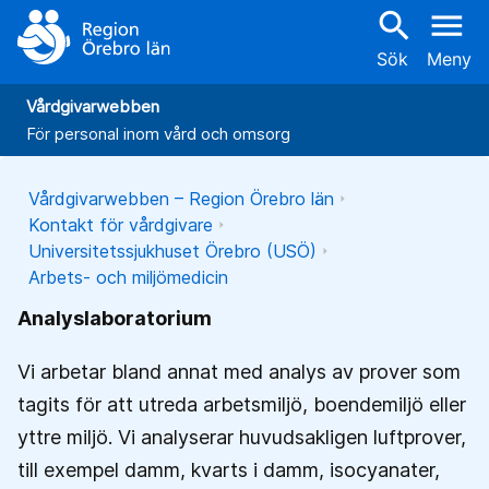
search
menu
Sök
Meny
Vårdgivarwebben
För personal inom vård och omsorg
Vårdgivarwebben – Region Örebro län
Kontakt för vårdgivare
Universitetssjukhuset Örebro (USÖ)
Arbets- och miljömedicin
Analyslaboratorium
Vi arbetar bland annat med analys av prover som
tagits för att utreda arbetsmiljö, boendemiljö eller
yttre miljö. Vi analyserar huvudsakligen luftprover,
till exempel damm, kvarts i damm, isocyanater,