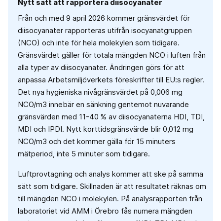
Nytt sätt att rapportera diisocyanater
Från och med 9 april 2026 kommer gränsvärdet för
diisocyanater rapporteras utifrån isocyanatgruppen
(NCO) och inte för hela molekylen som tidigare.
Gränsvärdet gäller för totala mängden NCO i luften från
alla typer av diisocyanater. Ändringen görs för att
anpassa Arbetsmiljöverkets föreskrifter till EU:s regler.
Det nya hygieniska nivågränsvärdet på 0,006 mg
NCO/m3 innebär en sänkning gentemot nuvarande
gränsvärden med 11-40 % av diisocyanaterna HDI, TDI,
MDI och IPDI. Nytt korttidsgränsvärde blir 0,012 mg
NCO/m3 och det kommer gälla för 15 minuters
mätperiod, inte 5 minuter som tidigare.
Luftprovtagning och analys kommer att ske på samma
sätt som tidigare. Skillnaden är att resultatet räknas om
till mängden NCO i molekylen. På analysrapporten från
laboratoriet vid AMM i Örebro fås numera mängden