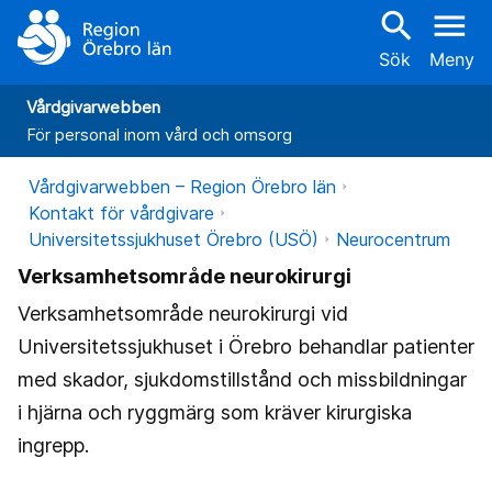
search
menu
Sök
Meny
Vårdgivarwebben
För personal inom vård och omsorg
Vårdgivarwebben – Region Örebro län
Kontakt för vårdgivare
Universitetssjukhuset Örebro (USÖ)
Neurocentrum
Verksamhetsområde neurokirurgi
Verksamhetsområde neurokirurgi vid
Universitetssjukhuset i Örebro behandlar patienter
med skador, sjukdomstillstånd och missbildningar
i hjärna och ryggmärg som kräver kirurgiska
ingrepp.