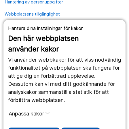
Hantering av personuppgifter
Webbplatsens tillgänglighet
Hantera dina inställningar för kakor
Våra webbplatser
Den här webbplatsen
1177.se
använder kakor
Länstrafiken
Vi använder webbkakor för att viss nödvändig
Region Örebro län
funktionalitet på webbplatsen ska fungera för
att ge dig en förbättrad upplevelse.
Dessutom kan vi med ditt godkännande för
Följ oss
analyskakor sammanställa statistik för att
Facebook
förbättra webbplatsen.
Instagram
portrait
Anpassa kakor
Linked In
work_outline