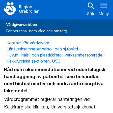
search
menu
Sök
Meny
Vårdgivarwebben
För personal inom vård och omsorg
Kontakt för vårdgivare
Länsverksamheter hälso- och sjukvård
Huvud- hals- och plastikkirurgi, verksamhetsområde
Käkkirurgiska sektionen, USÖ
Råd och rekommendationer vid odontologisk
handläggning av patienter som behandlas
med bisfosfonater och andra antiresorptiva
läkemedel
Vårdprogrammet reglerar hanteringen vid
Käkkirurgiska kliniken, Universitetssjukhuset