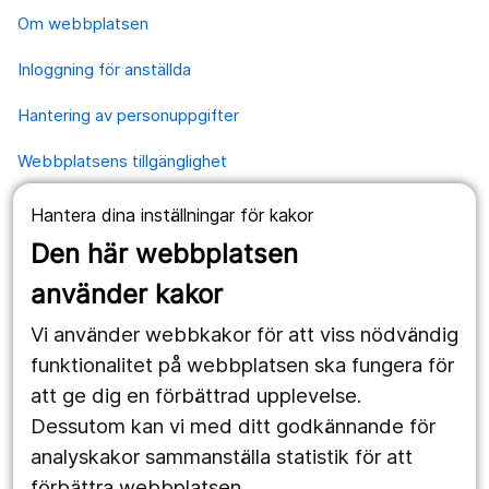
Om webbplatsen
Inloggning för anställda
Hantering av personuppgifter
Webbplatsens tillgänglighet
Hantera dina inställningar för kakor
Våra webbplatser
Den här webbplatsen
1177.se
använder kakor
Länstrafiken
Vi använder webbkakor för att viss nödvändig
Region Örebro län
funktionalitet på webbplatsen ska fungera för
att ge dig en förbättrad upplevelse.
Dessutom kan vi med ditt godkännande för
Följ oss
analyskakor sammanställa statistik för att
Facebook
förbättra webbplatsen.