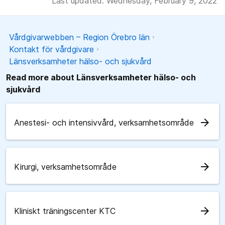
Last updated: Wednesday, February 9, 2022
Vårdgivarwebben – Region Örebro län
Kontakt för vårdgivare
Länsverksamheter hälso- och sjukvård
Read more about Länsverksamheter hälso- och
sjukvård
arrow_forward
Anestesi- och intensivvård, verksamhetsområde
arrow_forward
Kirurgi, verksamhetsområde
arrow_forward
Kliniskt träningscenter KTC