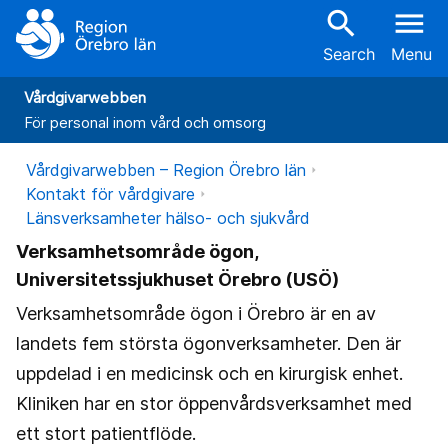
search
menu
Search
Menu
Vårdgivarwebben
För personal inom vård och omsorg
Vårdgivarwebben – Region Örebro län
Kontakt för vårdgivare
Länsverksamheter hälso- och sjukvård
Verksamhetsområde ögon,
Universitetssjukhuset Örebro (USÖ)
Verksamhetsområde ögon i Örebro är en av
landets fem största ögonverksamheter. Den är
uppdelad i en medicinsk och en kirurgisk enhet.
Kliniken har en stor öppenvårdsverksamhet med
ett stort patientflöde.