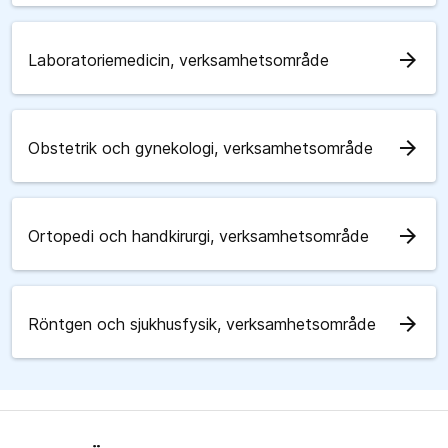
arrow_forward
Laboratoriemedicin, verksamhetsområde
arrow_forward
Obstetrik och gynekologi, verksamhetsområde
arrow_forward
Ortopedi och handkirurgi, verksamhetsområde
arrow_forward
Röntgen och sjukhusfysik, verksamhetsområde