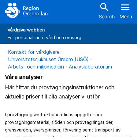
search
menu
Search
Menu
Vårdgivarwebben
För personal inom vård och omsorg
Kontakt för vårdgivare
Universitetssjukhuset Örebro (USÖ)
Arbets- och miljömedicin
Analyslaboratorium
Våra analyser
Här hittar du provtagningsinstruktioner och
aktuella priser till alla analyser vi utför.
I provtagningsinstruktionen finns uppgifter om
provtagningsmaterial, flöden och provtagningstider,
gränsvärden, svarsgränser, förvaring samt transport av