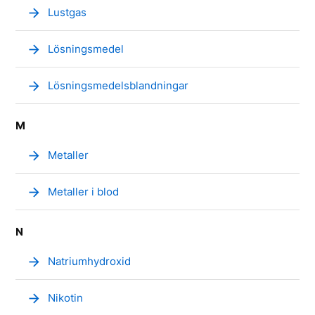
arrow_forward
Lustgas
arrow_forward
Lösningsmedel
arrow_forward
Lösningsmedelsblandningar
M
arrow_forward
Metaller
arrow_forward
Metaller i blod
N
arrow_forward
Natriumhydroxid
arrow_forward
Nikotin