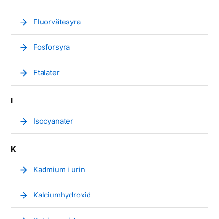
arrow_forward
Fluorvätesyra
arrow_forward
Fosforsyra
arrow_forward
Ftalater
I
arrow_forward
Isocyanater
K
arrow_forward
Kadmium i urin
arrow_forward
Kalciumhydroxid