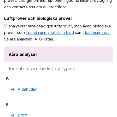
provet. Läs igenom instruktionen i god tid innan provtagning
och kontakta oss om du har frågor.
Luftprover och biologiska prover
Vi analyserar huvudsakligen luftprover, men även biologiska
prover som
fluorid i urin
,
metaller i blod
samt
kadmium i urin
.
Se alla analyser i A-Ö-listan.
Våra analyser
A
arrow_forward
Aldehyder
B
arrow_forward
Brom