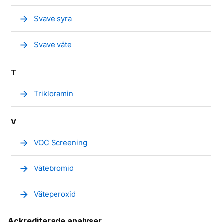
arrow_forward
Svavelsyra
arrow_forward
Svavelväte
T
arrow_forward
Trikloramin
V
arrow_forward
VOC Screening
arrow_forward
Vätebromid
arrow_forward
Väteperoxid
Ackrediterade analyser