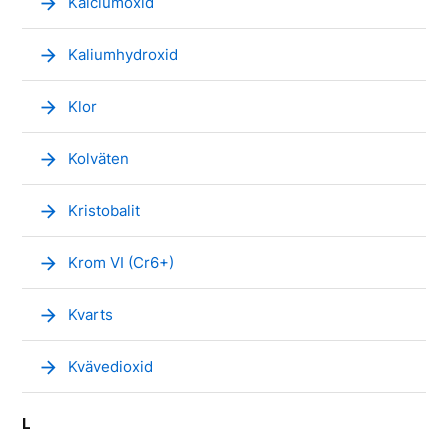
arrow_forward
Kalciumoxid
arrow_forward
Kaliumhydroxid
arrow_forward
Klor
arrow_forward
Kolväten
arrow_forward
Kristobalit
arrow_forward
Krom VI (Cr6+)
arrow_forward
Kvarts
arrow_forward
Kvävedioxid
L