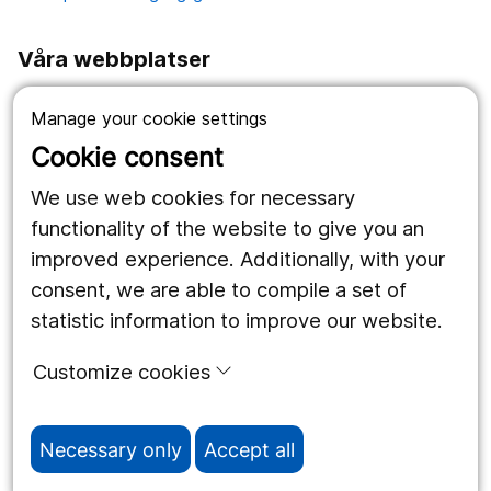
Våra webbplatser
1177.se
Manage your cookie settings
Länstrafiken
Cookie consent
Region Örebro län
We use web cookies for necessary
functionality of the website to give you an
improved experience. Additionally, with your
Följ oss
consent, we are able to compile a set of
Facebook
statistic information to improve our website.
Instagram
portrait
Customize cookies
Linked In
work_outline
Necessary only
Accept all