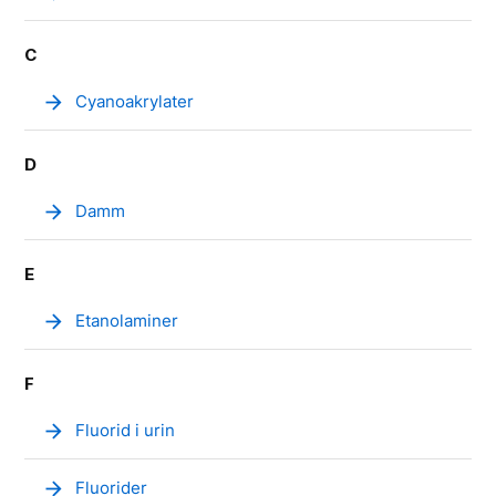
C
arrow_forward
Cyanoakrylater
D
arrow_forward
Damm
E
arrow_forward
Etanolaminer
F
arrow_forward
Fluorid i urin
arrow_forward
Fluorider