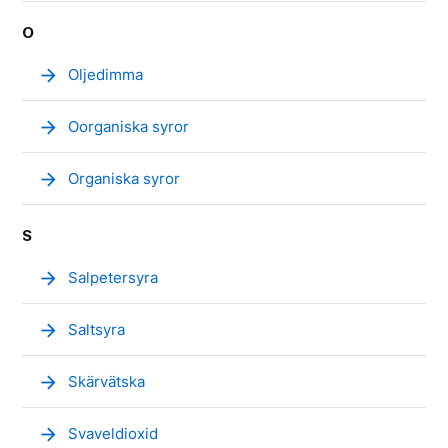
O
arrow_forward
Oljedimma
arrow_forward
Oorganiska syror
arrow_forward
Organiska syror
S
arrow_forward
Salpetersyra
arrow_forward
Saltsyra
arrow_forward
Skärvätska
arrow_forward
Svaveldioxid