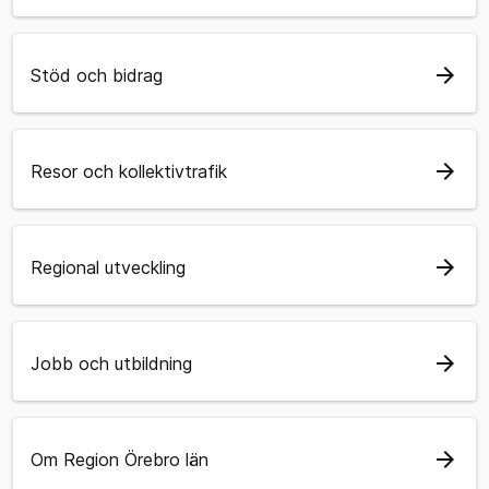
arrow_forward
Stöd och bidrag
arrow_forward
Resor och kollektivtrafik
arrow_forward
Regional utveckling
arrow_forward
Jobb och utbildning
arrow_forward
Om Region Örebro län