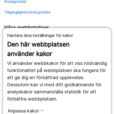
Anslagstavla
Tillgänglighetsredogörelse
Våra webbplatser
Hantera dina inställningar för kakor
1177.se
Den här webbplatsen
Länstrafiken
använder kakor
Vårdgivare
Vi använder webbkakor för att viss nödvändig
Utveckling
funktionalitet på webbplatsen ska fungera för
att ge dig en förbättrad upplevelse.
Dessutom kan vi med ditt godkännande för
Följ oss
analyskakor sammanställa statistik för att
Facebook
förbättra webbplatsen.
Instagram
portrait
Anpassa kakor