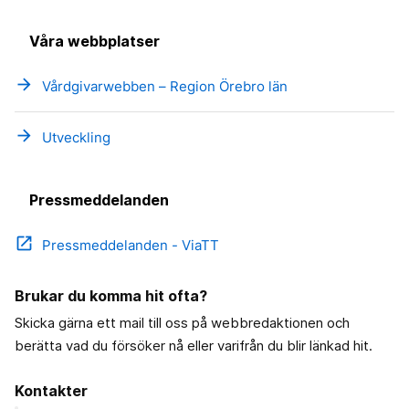
Våra webbplatser
arrow_forward
Vårdgivarwebben – Region Örebro län
arrow_forward
Utveckling
Pressmeddelanden
open_in_new
Pressmeddelanden - ViaTT
Brukar du komma hit ofta?
Skicka gärna ett mail till oss på webbredaktionen och
berätta vad du försöker nå eller varifrån du blir länkad hit.
Kontakter